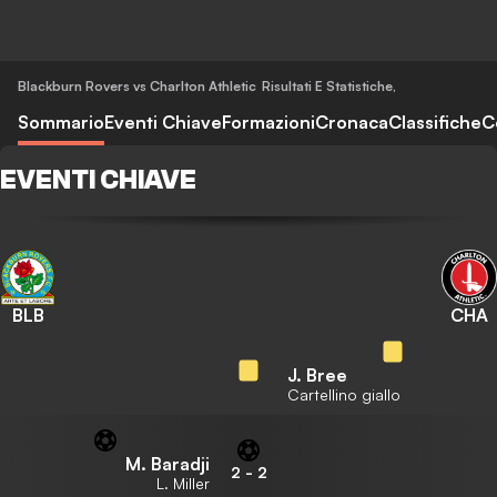
Blackburn Rovers vs Charlton Athletic
Risultati E Statistiche
,
Sommario
Eventi Chiave
Formazioni
Cronaca
Classifiche
C
EVENTI CHIAVE
BLB
CHA
J. Bree
Cartellino giallo
M. Baradji
2
-
2
L. Miller