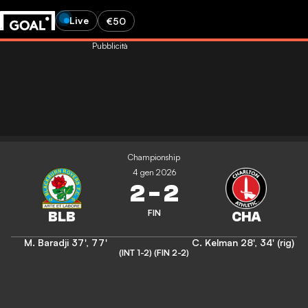
Live
€50
Pubblicità
Championship
4 gen 2026
2
-
2
FIN
M. Baradji
37'
,
77'
C. Kelman
28'
,
34' (rig)
(INT 1-2)
(FIN 2-2)