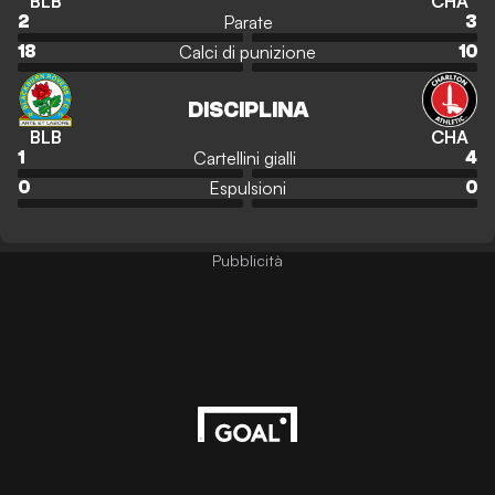
BLB
CHA
Parate
2
3
Calci di punizione
18
10
DISCIPLINA
BLB
CHA
Cartellini gialli
1
4
Espulsioni
0
0
Pubblicità