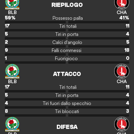
RIEPILOGO
BLB
CHA
Possesso palla
59
%
41
%
Tiri totali
17
11
Tiri in porta
5
4
Calci d'angolo
2
5
Falli commessi
9
18
Fuorigioco
1
0
ATTACCO
BLB
CHA
Tiri totali
17
11
Tiri in porta
5
4
Tiri fuori dallo specchio
4
4
Tiri bloccati
8
3
DIFESA