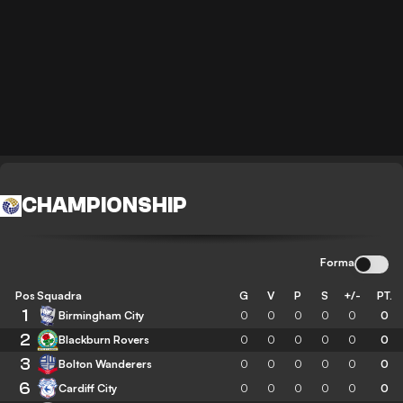
CHAMPIONSHIP
Forma
Pos
Squadra
G
V
P
S
+/-
PT.
1
Birmingham City
0
0
0
0
0
0
2
Blackburn Rovers
0
0
0
0
0
0
3
Bolton Wanderers
0
0
0
0
0
0
6
Cardiff City
0
0
0
0
0
0