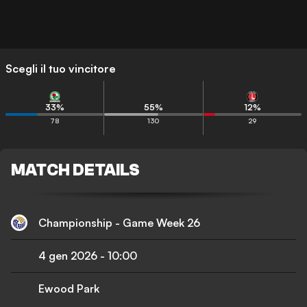
Scegli il tuo vincitore
33
%
55
%
12
%
78
130
29
MATCH DETAILS
Championship - Game Week 26
4 gen 2026
-
10:00
Ewood Park