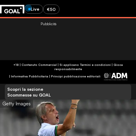
Live
€50
Pubblicità
+18 | Contenuto Commercial | Si applicano Termini e condizioni | Gioca
responsabilmente
|
Informativa Pubblicitaria
|
Principi pubblicazione editoriali
Scopri la sezione
Scommesse su GOAL
Getty Images