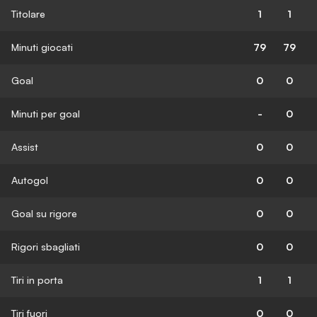
Titolare
1
1
Minuti giocati
79
79
Goal
0
0
Minuti per goal
-
0
Assist
0
0
Autogol
0
0
Goal su rigore
0
0
Rigori sbagliati
0
0
Tiri in porta
1
1
Tiri fuori
0
0