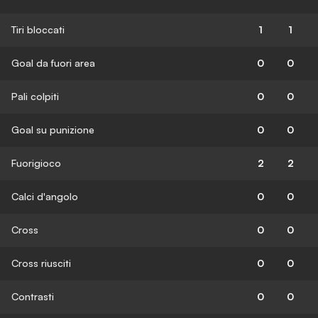
Tiri bloccati
1
1
Goal da fuori area
0
0
Pali colpiti
0
0
Goal su punizione
0
0
Fuorigioco
2
2
Calci d'angolo
0
0
Cross
0
0
Cross riusciti
0
0
Contrasti
0
0