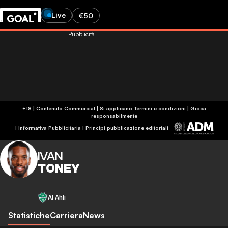
Live
€50
Pubblicità
+18 | Contenuto Commercial | Si applicano Termini e condizioni | Gioca
responsabilmente
|
Informativa Pubblicitaria
|
Principi pubblicazione editoriali
IVAN
TONEY
Al Ahli
Statistiche
Carriera
News