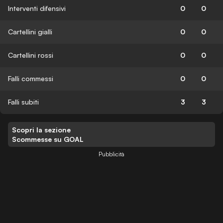
Interventi difensivi
0
0
Cartellini gialli
0
0
Cartellini rossi
0
0
Falli commessi
0
0
Falli subiti
3
3
Scopri la sezione
Scommesse su GOAL
Pubblicità