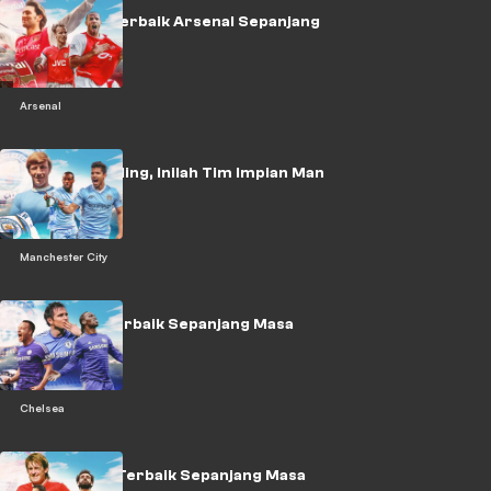
Tim Impian Terbaik Arsenal Sepanjang
Masa
Arsenal
Tak Ada Sterling, Inilah Tim Impian Man
City
Manchester City
Chelsea XI Terbaik Sepanjang Masa
Chelsea
Liverpool XI Terbaik Sepanjang Masa