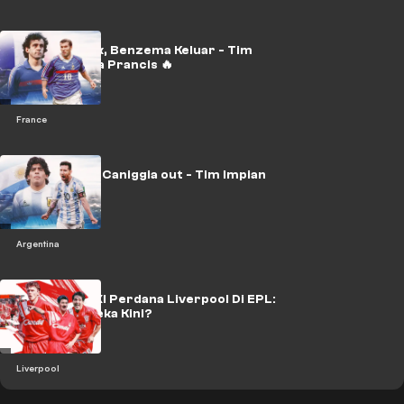
Zidane Masuk, Benzema Keluar - Tim
Impian Utama Prancis 🔥
France
Maradona in, Caniggia out - Tim Impian
Argentina 🔥
Argentina
Mengenang XI Perdana Liverpool Di EPL:
Di Mana Mereka Kini?
Liverpool