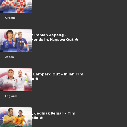
Perisic out 🔥
Croatia
🇯🇵 Wow! Tim Impian Jepang -
Nakamura & Honda In, Kagawa Out 🔥
Japan
Gascoigne In, Lampard Out - Inilah Tim
Impian Inggris 🔥
England
Kewell Masuk, Jedinak Keluar - Tim
Impian Australia 🔥