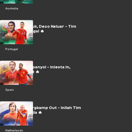
Australia
Ronaldo Masuk, Deco Keluar - Tim
Impian Portugal 🔥
Portugal
Tim Impian Spanyol - Iniesta In,
Busquets Out 🔥
Spain
Cruyff In, Bergkamp Out - Inilah Tim
Impian Belanda 🔥
Netherlands