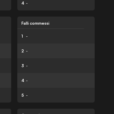
4
-
Falli commessi
1
-
2
-
3
-
4
-
5
-