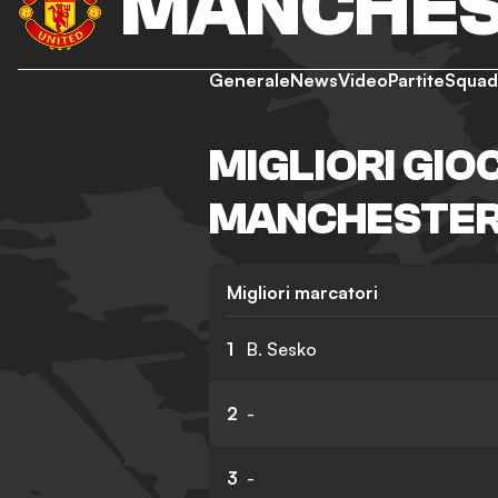
MANCHES
Generale
News
Video
Partite
Squad
MIGLIORI GIO
MANCHESTER 
Migliori marcatori
1
B. Sesko
2
-
3
-