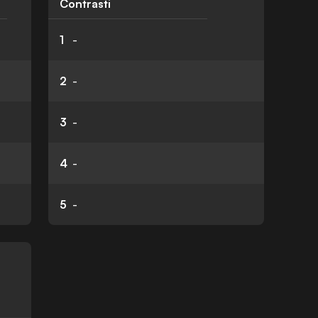
Contrasti
1
-
2
-
3
-
4
-
5
-