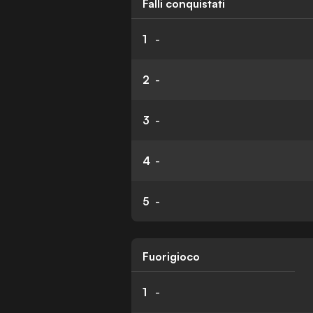
Falli conquistati
1
-
2
-
3
-
4
-
5
-
Fuorigioco
1
-