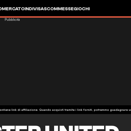
OMERCATO
INDIVISA
SCOMMESSE
GIOCHI
Pubblicità
ntiene link di affiliazione. Quando acquisti tramite i link forniti, potremmo guadagnare