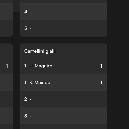
4
-
5
-
Cartellini gialli
1
1
1
H. Maguire
1
1
K. Mainoo
2
-
3
-