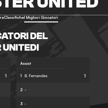
TER UNITED
ra
Classifiche
I Migliori Giocatori
CATORI DEL
UNITEDI
Assist
1
1
1
B. Fernandes
2
-
3
-