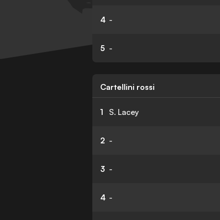
4
-
5
-
Cartellini rossi
1
S. Lacey
2
-
3
-
4
-