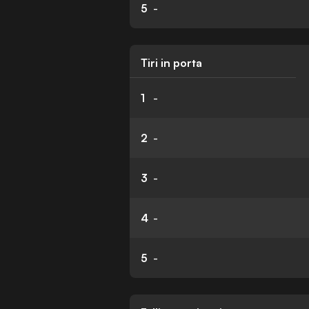
5
-
Tiri in porta
1
-
2
-
3
-
4
-
5
-