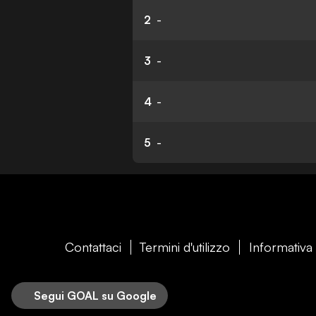
2
-
3
-
4
-
5
-
Contattaci
Termini d'utilizzo
Informativa 
Segui GOAL su Google