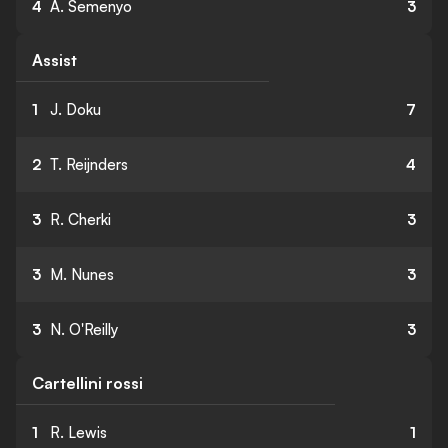
4
A. Semenyo
3
Assist
1
J. Doku
7
2
T. Reijnders
4
3
R. Cherki
3
3
M. Nunes
3
3
N. O'Reilly
3
Cartellini rossi
1
R. Lewis
1