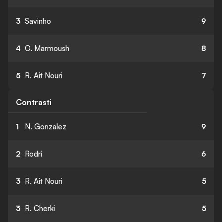
3
Savinho
9
4
O. Marmoush
8
5
R. Ait Nouri
7
Contrasti
1
N. Gonzalez
9
2
Rodri
6
3
R. Ait Nouri
5
3
R. Cherki
5