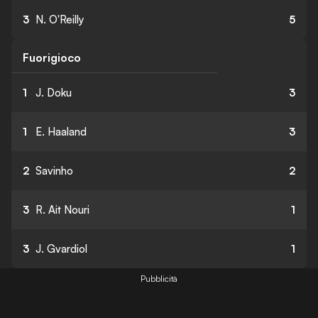
3
N. O'Reilly
5
Fuorigioco
1
J. Doku
3
1
E. Haaland
3
2
Savinho
2
3
R. Ait Nouri
1
3
J. Gvardiol
1
Pubblicità