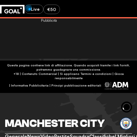
Live
€50
Pubblicità
Questa pagina contiene link di affiliazione. Quando acquisti tramite i link forniti,
potremmo guadagnare una commissione.
+18 | Contenuto Commercial | Si applicano Termini e condizioni | Gioca
responsabilmente
|
Informativa Pubblicitaria
|
Principi pubblicazione editoriali
MANCHESTER CITY
Generale
News
Video
Partite
Squadra
Classifiche
I Migliori