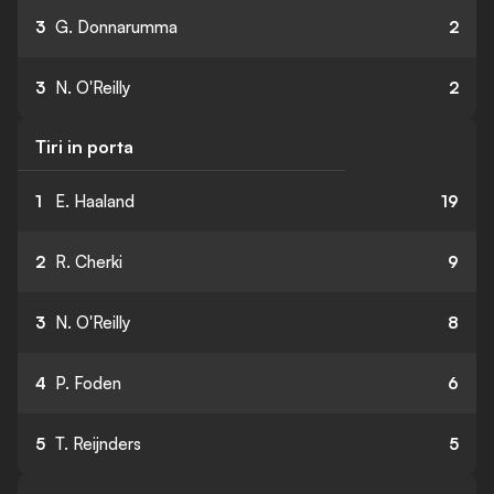
3
G. Donnarumma
2
3
N. O'Reilly
2
Tiri in porta
1
E. Haaland
19
2
R. Cherki
9
3
N. O'Reilly
8
4
P. Foden
6
5
T. Reijnders
5