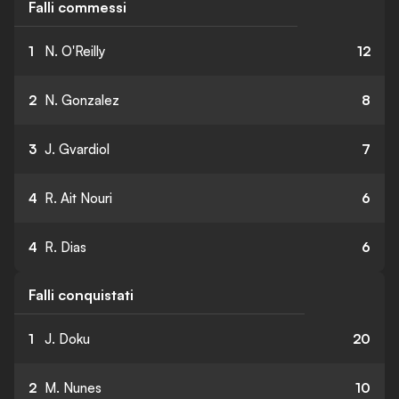
Falli commessi
1
N. O'Reilly
12
2
N. Gonzalez
8
3
J. Gvardiol
7
4
R. Ait Nouri
6
4
R. Dias
6
Falli conquistati
1
J. Doku
20
2
M. Nunes
10