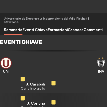
Universitario de Deportes vs Independiente del Valle
Risultati E
Statistiche
,
Sommario
Eventi Chiave
Formazioni
Cronaca
Commenti
EVENTI CHIAVE
UNI
INV
J. Carabali
Cartellino giallo
J. Concha