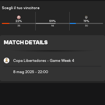
Scegli il tuo vincitore
22
%
59
%
19
%
35
94
30
MATCH DETAILS
Copa Libertadores - Game Week 4
8 mag 2025
-
22:00