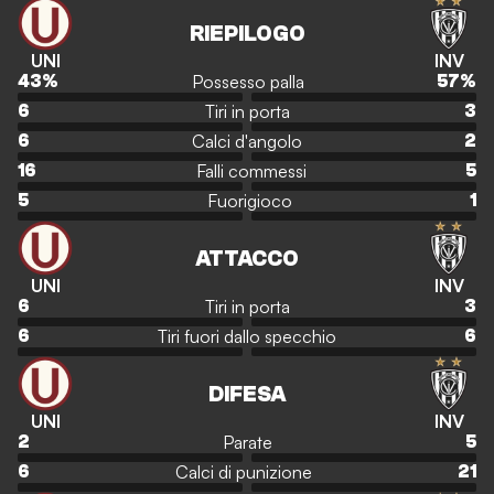
RIEPILOGO
UNI
INV
Possesso palla
43
%
57
%
Tiri in porta
6
3
Calci d'angolo
6
2
Falli commessi
16
5
Fuorigioco
5
1
ATTACCO
UNI
INV
Tiri in porta
6
3
Tiri fuori dallo specchio
6
6
DIFESA
UNI
INV
Parate
2
5
Calci di punizione
6
21