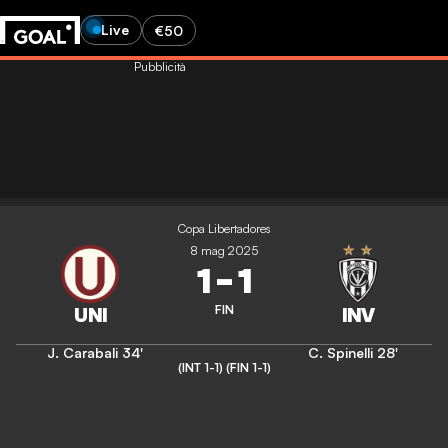
Live
€50
Pubblicità
Copa Libertadores
8 mag 2025
1
-
1
FIN
J. Carabali
34'
C. Spinelli
28'
(INT 1-1)
(FIN 1-1)