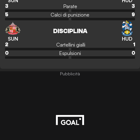
SUN
HUD
Parate
3
3
Calci di punizione
5
9
DISCIPLINA
SUN
HUD
Cartellini gialli
2
1
Espulsioni
0
0
Pubblicità