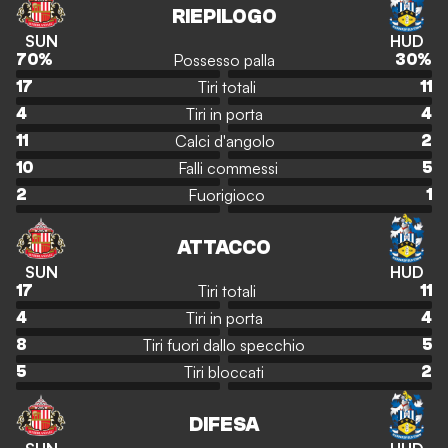
RIEPILOGO
SUN
HUD
Possesso palla
70
%
30
%
Tiri totali
17
11
Tiri in porta
4
4
Calci d'angolo
11
2
Falli commessi
10
5
Fuorigioco
2
1
ATTACCO
SUN
HUD
Tiri totali
17
11
Tiri in porta
4
4
Tiri fuori dallo specchio
8
5
Tiri bloccati
5
2
DIFESA