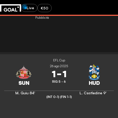
Live
€50
Pubblicità
EFL Cup
26 ago 2025
1
-
1
RIG 5 - 6
M. Guiu
84'
L. Castledine
9'
(INT 0-1)
(FIN 1-1)