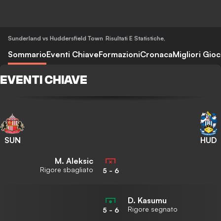
Sunderland vs Huddersfield Town
Risultati E Statistiche
,
Sommario
Eventi Chiave
Formazioni
Cronaca
Migliori Gioc
EVENTI CHIAVE
SUN
HUD
M. Aleksic
Rigore sbagliato
5
-
6
D. Kasumu
Rigore segnato
5
-
6