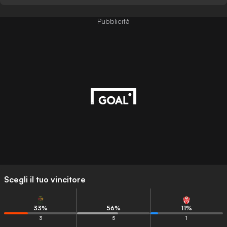
Pubblicità
Scegli il tuo vincitore
33
%
56
%
11
%
3
5
1