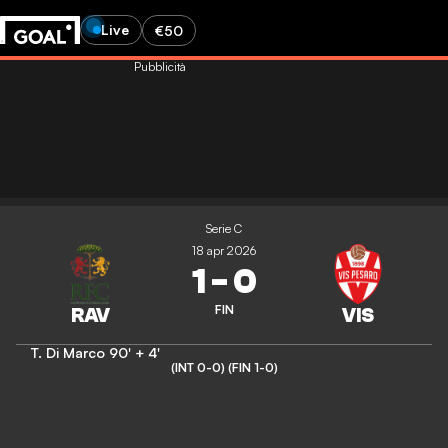
Live
€50
Pubblicità
Serie C
18 apr 2026
1
-
0
FIN
T. Di Marco
90' + 4'
(INT 0-0)
(FIN 1-0)