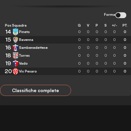
Forma
Pos
Squadra
G
V
P
S
+/-
PT.
14
Pineto
0
0
0
0
0
0
15
Ravenna
0
0
0
0
0
0
16
Sambenedettese
0
0
0
0
0
0
18
Torres
0
0
0
0
0
0
19
Vado
0
0
0
0
0
0
20
Vis Pesaro
0
0
0
0
0
0
Classifiche complete