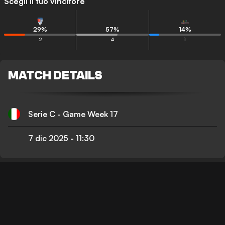
Scegli il tuo vincitore
29
%
57
%
14
%
2
4
1
MATCH DETAILS
Serie C - Game Week 17
7 dic 2025
-
11:30