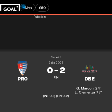
Live
€50
Pubblicità
Serie C
7 dic 2025
0
-
2
FIN
G. Marconi
24'
L. Clemenza
77'
(INT 0-1)
(FIN 0-2)