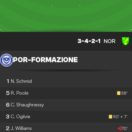
3-4-2-1
NOR
POR
-
FORMAZIONE
1
N. Schmid
5
R. Poole
58’
6
C. Shaughnessy
3
C. Ogilvie
90’ + 7’
2
J. Williams
70’