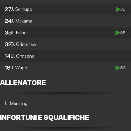
27
J. Schlupp
76’
24
J. Makama
35
K. Fisher
65’
32
D. Grimshaw
14
B. Chrisene
16
J. Wright
50’
ALLENATORE
L. Manning
INFORTUNI E SQUALIFICHE