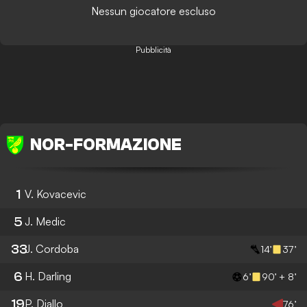
Nessun giocatore escluso
Pubblicità
NOR
-
FORMAZIONE
1
V. Kovacevic
5
J. Medic
33
J. Cordoba
14’
37’
6
H. Darling
6’
90’ + 8’
19
P. Diallo
76’