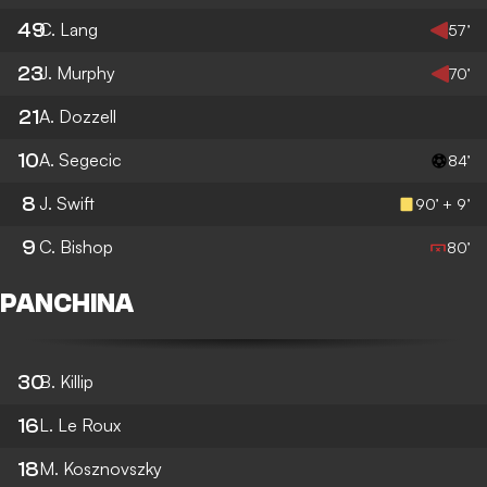
49
C. Lang
57’
23
J. Murphy
70’
21
A. Dozzell
10
A. Segecic
84’
8
J. Swift
90’ + 9’
9
C. Bishop
80’
PANCHINA
30
B. Killip
16
L. Le Roux
18
M. Kosznovszky