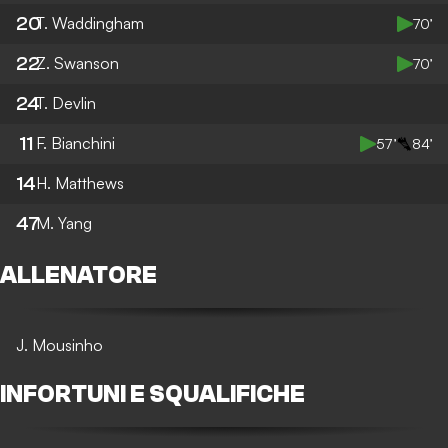
20
T. Waddingham
70’
22
Z. Swanson
70’
24
T. Devlin
11
F. Bianchini
57’
84’
14
H. Matthews
47
M. Yang
ALLENATORE
J. Mousinho
INFORTUNI E SQUALIFICHE