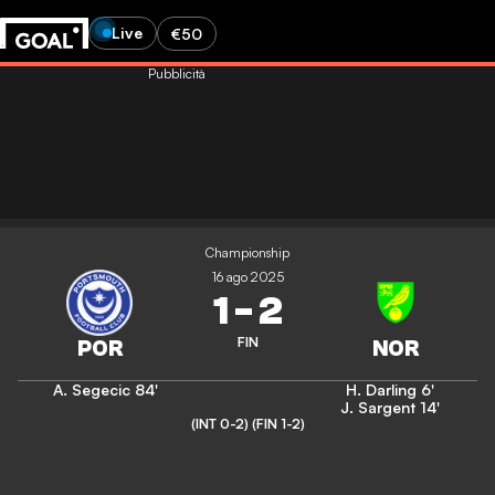
Live
€50
Pubblicità
Championship
16 ago 2025
1
-
2
FIN
A. Segecic
84'
H. Darling
6'
J. Sargent
14'
(INT 0-2)
(FIN 1-2)