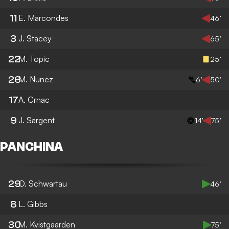
11
E. Marcondes
46’
3
J. Stacey
65’
22
M. Topic
25’
26
M. Nunez
6’
50’
17
A. Crnac
9
J. Sargent
14’
75’
PANCHINA
29
O. Schwartau
46’
8
L. Gibbs
30
M. Kvistgaarden
75’