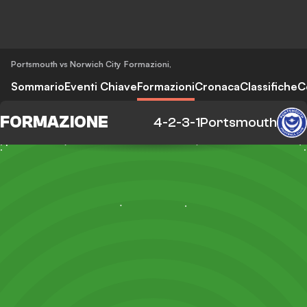
Portsmouth vs Norwich City
Formazioni
,
Sommario
Eventi Chiave
Formazioni
Cronaca
Classifiche
C
FORMAZIONE
4-2-3-1
Portsmouth