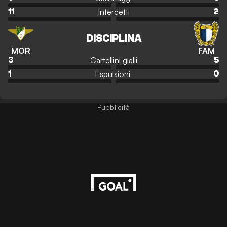
Intercetti
11
2
DISCIPLINA
MOR
FAM
Cartellini gialli
3
5
Espulsioni
1
0
Pubblicità