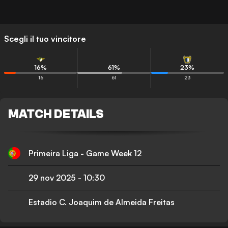
Scegli il tuo vincitore
16
%
61
%
23
%
16
61
23
MATCH DETAILS
Primeira Liga - Game Week 12
29 nov 2025
-
10:30
Estadio C. Joaquim de Almeida Freitas