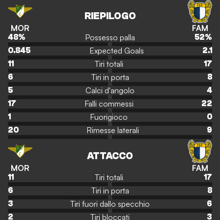
RIEPILOGO
MOR
FAM
Possesso palla
48
%
52
%
Expected Goals
0.845
2.1
Tiri totali
11
17
Tiri in porta
6
8
Calci d'angolo
5
4
Falli commessi
17
22
Fuorigioco
1
0
Rimesse laterali
20
9
ATTACCO
MOR
FAM
Tiri totali
11
17
Tiri in porta
6
8
Tiri fuori dallo specchio
3
6
Tiri bloccati
2
3