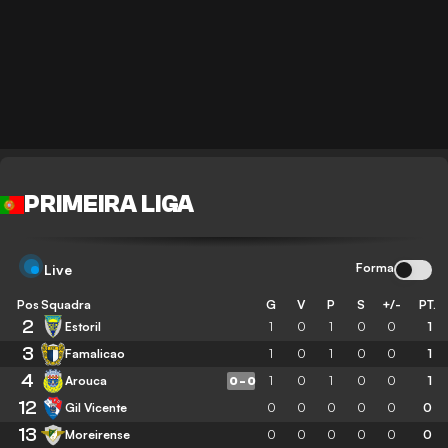
PRIMEIRA LIGA
Forma
Live
Pos
Squadra
G
V
P
S
+/-
PT.
2
Estoril
1
0
1
0
0
1
3
Famalicao
1
0
1
0
0
1
4
Arouca
1
0
1
0
0
1
0
-
0
12
Gil Vicente
0
0
0
0
0
0
13
Moreirense
0
0
0
0
0
0