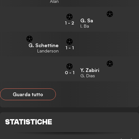
Alan
G. Sa
1
-
2
I. Ba
G. Schettine
1
-
1
Landerson
Y. Zabiri
0
-
1
G. Dias
Guarda tutto
STATISTICHE