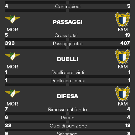
Contropiedi
4
5
PASSAGGI
MOR
FAM
Cross totali
5
19
Passaggi totali
393
407
DUELLI
MOR
FAM
Duelli aerei vinti
1
1
Duelli aerei persi
1
1
DIFESA
MOR
FAM
Rimesse dal fondo
7
4
Parate
6
4
Calci di punizione
22
18
Salvataggi
9
8