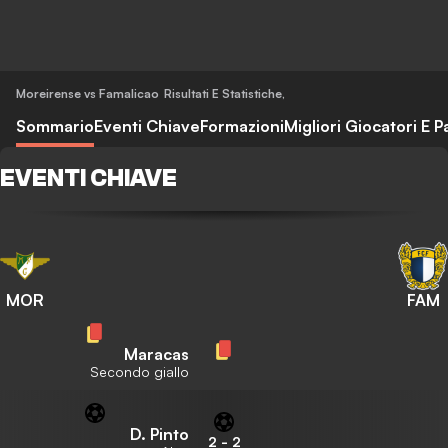
Moreirense vs Famalicao
Risultati E Statistiche
,
Sommario
Eventi Chiave
Formazioni
Migliori Giocatori E P
EVENTI CHIAVE
MOR
FAM
Maracas
Secondo giallo
D. Pinto
2
-
2