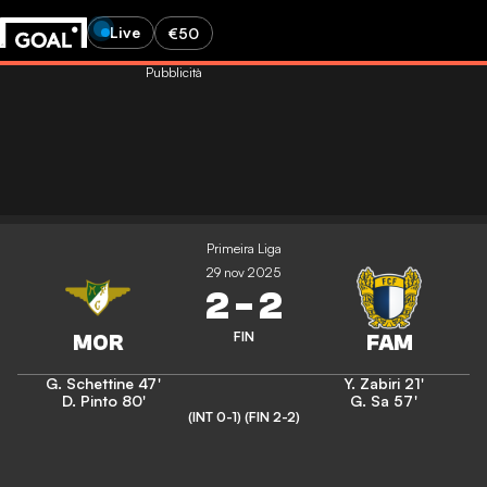
Live
€50
Pubblicità
Primeira Liga
29 nov 2025
2
-
2
FIN
G. Schettine
47'
Y. Zabiri
21'
D. Pinto
80'
G. Sa
57'
(INT 0-1)
(FIN 2-2)