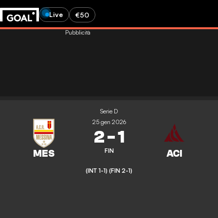
Live
€50
Pubblicità
Serie D
25 gen 2026
2
-
1
FIN
(INT 1-1)
(FIN 2-1)