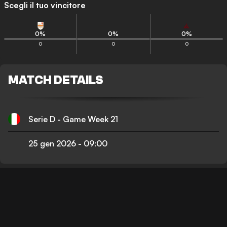
Scegli il tuo vincitore
0
%
0
%
0
%
0
0
0
MATCH DETAILS
Serie D - Game Week 21
25 gen 2026
-
09:00