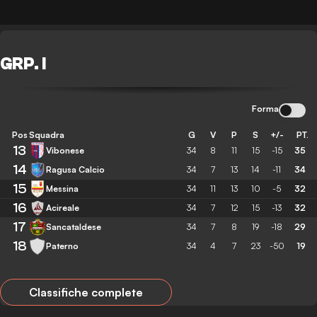
GRP. I
Forma
Pos
Squadra
G
V
P
S
+/-
PT.
13
Vibonese
34
8
11
15
-15
35
14
Ragusa Calcio
34
7
13
14
-11
34
15
Messina
34
11
13
10
-5
32
16
Acireale
34
7
12
15
-13
32
17
Sancataldese
34
7
8
19
-18
29
18
Paterno
34
4
7
23
-50
19
Classifiche complete