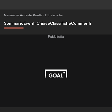
Messina vs Acireale
Risultati E Statistiche
,
Sommario
Eventi Chiave
Classifiche
Commenti
Pubblicità