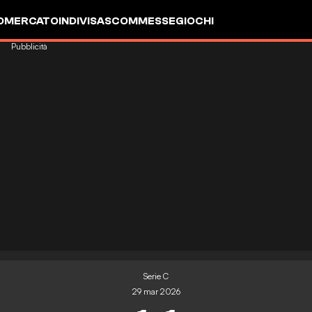
OMERCATO
INDIVISA
SCOMMESSE
GIOCHI
Pubblicità
Serie C
29 mar 2026