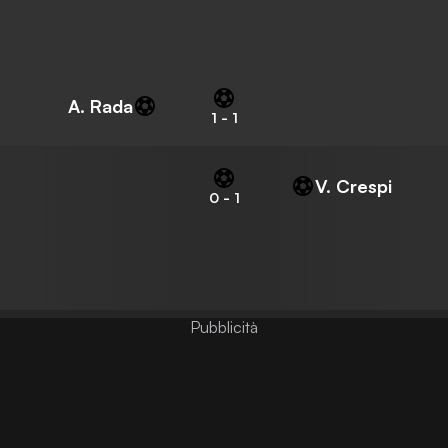
A. Rada
1
-
1
V. Crespi
0
-
1
Pubblicità