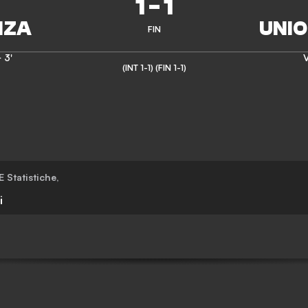
1
-
1
FIN
 3'
V
(INT 1-1)
(FIN 1-1)
 E Statistiche
,
i