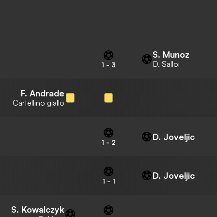
S. Munoz
D. Salloi
1
-
3
F. Andrade
Cartellino giallo
D. Joveljic
1
-
2
D. Joveljic
1
-
1
S. Kowalczyk