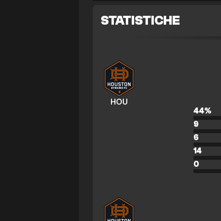
STATISTICHE
HOU
44
%
9
6
14
0