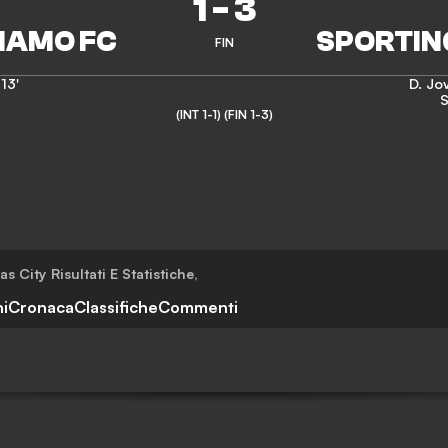
1
-
3
FIN
13'
D. Jov
S
(INT 1-1)
(FIN 1-3)
as City
Risultati E Statistiche
,
i
Cronaca
Classifiche
Commenti