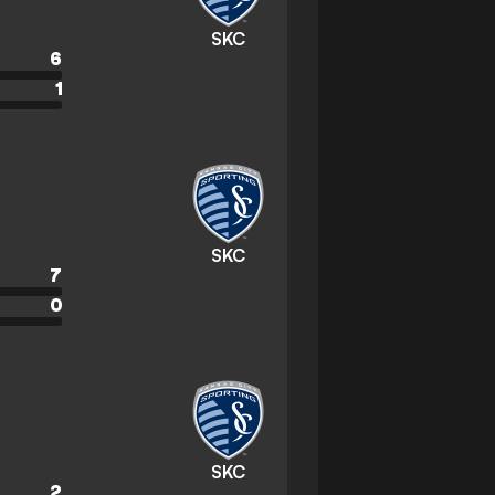
SKC
6
1
SKC
7
0
SKC
2