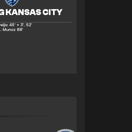
eljic
45' + 3'
,
52'
. Munoz
88'