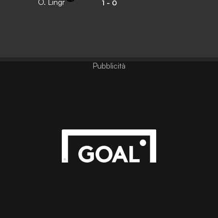
O. Lingr
1
-
0
Pubblicità