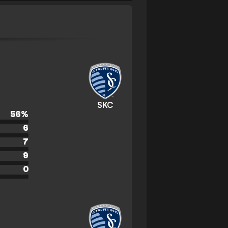
SKC
56
%
6
7
9
0