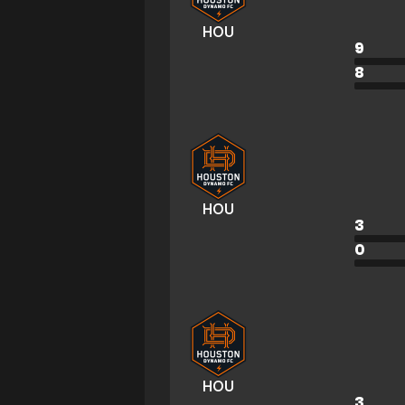
HOU
9
8
HOU
3
0
HOU
3