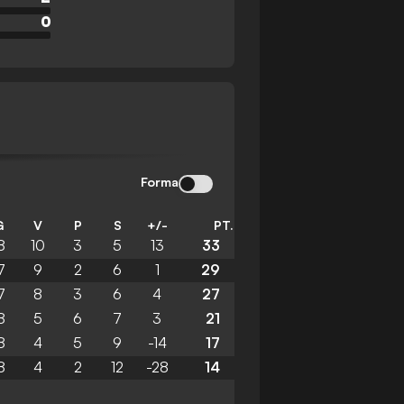
0
Forma
G
V
P
S
+/-
PT.
8
10
3
5
13
33
7
9
2
6
1
29
7
8
3
6
4
27
8
5
6
7
3
21
8
4
5
9
-14
17
8
4
2
12
-28
14