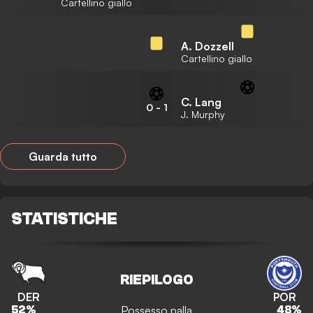
Cartellino giallo
A. Dozzell
Cartellino giallo
C. Lang
0
-
1
J. Murphy
Guarda tutto
STATISTICHE
RIEPILOGO
DER
POR
Possesso palla
52
%
48
%