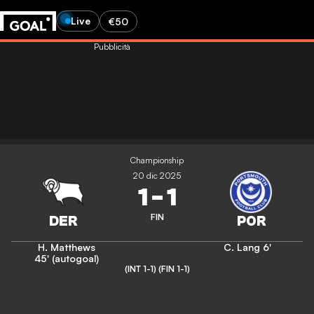
Live
€50
Pubblicità
Championship
20 dic 2025
1
-
1
FIN
H. Matthews
C. Lang
6'
45' (autogoal)
(INT 1-1)
(FIN 1-1)