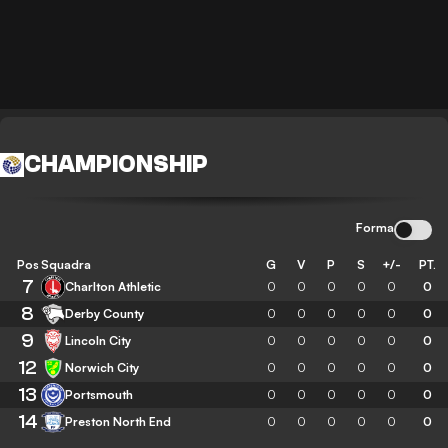
CHAMPIONSHIP
Forma
Pos
Squadra
G
V
P
S
+/-
PT.
7
Charlton Athletic
0
0
0
0
0
0
8
Derby County
0
0
0
0
0
0
9
Lincoln City
0
0
0
0
0
0
12
Norwich City
0
0
0
0
0
0
13
Portsmouth
0
0
0
0
0
0
14
Preston North End
0
0
0
0
0
0