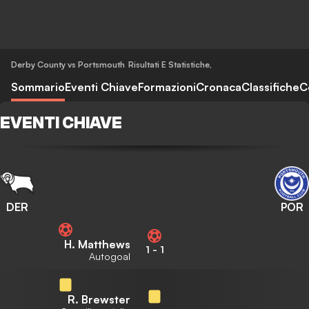
Derby County vs Portsmouth
Risultati E Statistiche
,
Sommario
Eventi Chiave
Formazioni
Cronaca
Classifiche
C
EVENTI CHIAVE
DER
POR
H. Matthews
1
-
1
Autogoal
R. Brewster