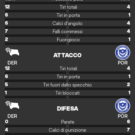
Tiri totali
12
4
Tiri in porta
6
1
Calci d'angolo
6
4
Falli commessi
7
4
Fuorigioco
2
1
ATTACCO
DER
POR
Tiri totali
12
4
Tiri in porta
6
1
Tiri fuori dallo specchio
5
2
Tiri bloccati
1
1
DIFESA
DER
POR
Parate
0
6
Calci di punizione
4
7