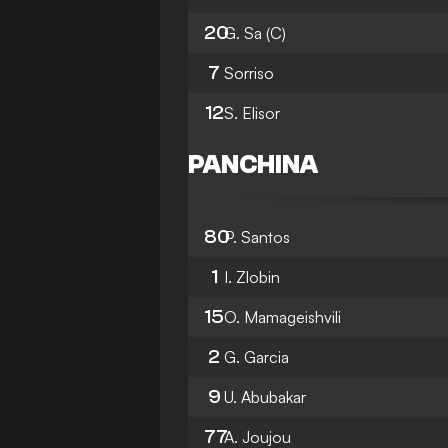
20
G. Sa
(C)
7
Sorriso
12
S. Elisor
PANCHINA
80
P. Santos
1
I. Zlobin
15
O. Mamageishvili
2
G. Garcia
9
U. Abubakar
77
A. Joujou