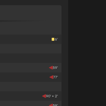
6’
59’
77’
90’ + 2’
59’