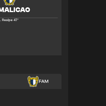
. Realpe
47'
FAM