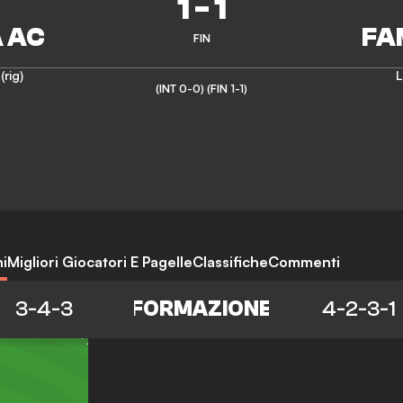
1
-
1
FIN
(rig)
L
(INT 0-0)
(FIN 1-1)
i
Migliori Giocatori E Pagelle
Classifiche
Commenti
3-4-3
FORMAZIONE
4-2-3-1