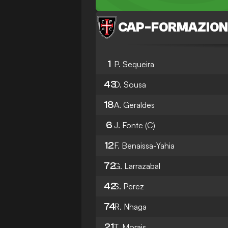
CAP
-
FORMAZION
1
P. Sequeira
43
D. Sousa
18
A. Geraldes
6
J. Fonte
(C)
12
F. Benaissa-Yahia
72
G. Larrazabal
42
S. Perez
74
R. Nhaga
21
T. Morais