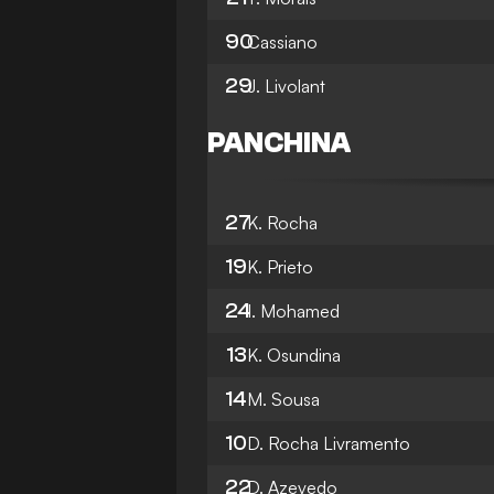
90
Cassiano
29
J. Livolant
PANCHINA
27
K. Rocha
19
K. Prieto
24
I. Mohamed
13
K. Osundina
14
M. Sousa
10
D. Rocha Livramento
22
D. Azevedo