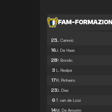
FAM
-
FORMAZIO
25
L. Carevic
16
J. De Haas
28
P. Bondo
3
L. Realpe
17
R. Pinheiro
23
G. Dias
6
T. van de Looi
14
M. De Amorim