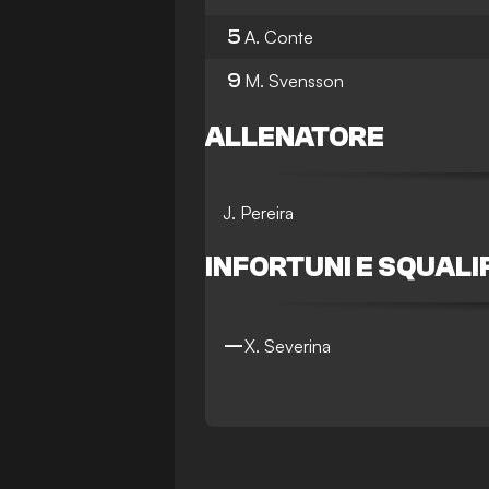
5
A. Conte
9
M. Svensson
ALLENATORE
J. Pereira
INFORTUNI E SQUALI
—
X. Severina