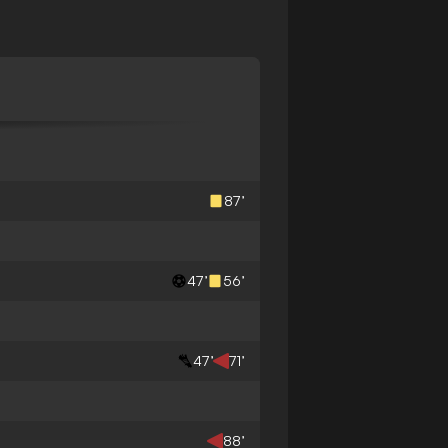
87’
47’
56’
47’
71’
88’