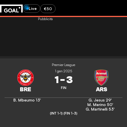
Live
€50
Pubblicità
Premier League
1 gen 2025
1
-
3
FIN
B. Mbeumo
13'
G. Jesus
29'
M. Merino
50'
G. Martinelli
53'
(INT 1-1)
(FIN 1-3)