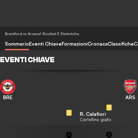
Brentford vs Arsenal
Risultati E Statistiche
,
Sommario
Eventi Chiave
Formazioni
Cronaca
Classifiche
C
EVENTI CHIAVE
BRE
ARS
R. Calafiori
Cartellino giallo