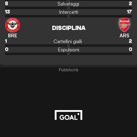
Salvataggi
8
2
Intercetti
13
17
DISCIPLINA
BRE
ARS
Cartellini gialli
1
2
Espulsioni
0
0
Pubblicità