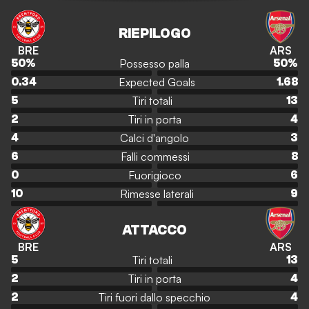
RIEPILOGO
BRE
ARS
Possesso palla
50
%
50
%
Expected Goals
0.34
1.68
Tiri totali
5
13
Tiri in porta
2
4
Calci d'angolo
4
3
Falli commessi
6
8
Fuorigioco
0
6
Rimesse laterali
10
9
ATTACCO
BRE
ARS
Tiri totali
5
13
Tiri in porta
2
4
Tiri fuori dallo specchio
2
4