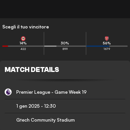
Scegli il tuo vincitore
14
%
30
%
56
%
422
899
1679
MATCH DETAILS
Premier League - Game Week 19
1 gen 2025
-
12:30
Gtech Community Stadium