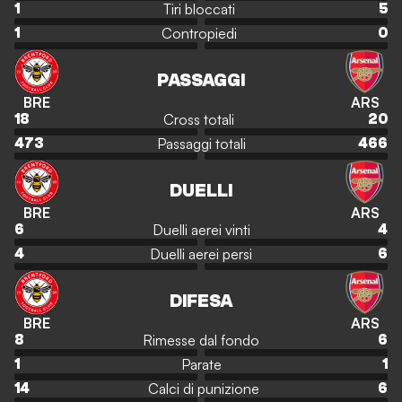
Tiri bloccati
1
5
Contropiedi
1
0
PASSAGGI
BRE
ARS
Cross totali
18
20
Passaggi totali
473
466
DUELLI
BRE
ARS
Duelli aerei vinti
6
4
Duelli aerei persi
4
6
DIFESA
BRE
ARS
Rimesse dal fondo
8
6
Parate
1
1
Calci di punizione
14
6