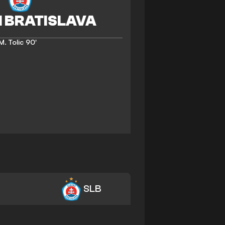
M. Tolic
90'
SLB