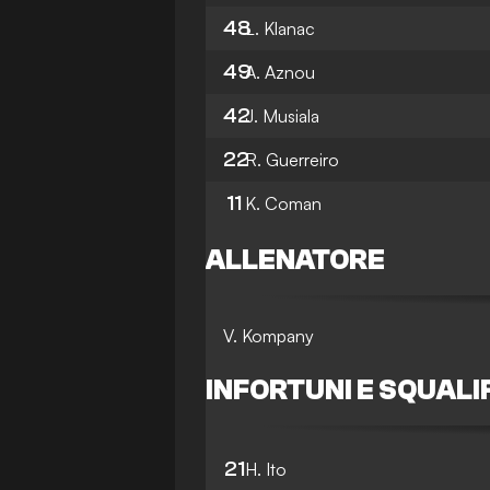
48
L. Klanac
49
A. Aznou
42
J. Musiala
22
R. Guerreiro
11
K. Coman
ALLENATORE
V. Kompany
INFORTUNI E SQUALI
21
H. Ito