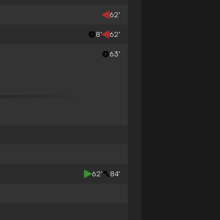
62’
8’
62’
63’
62’
84’