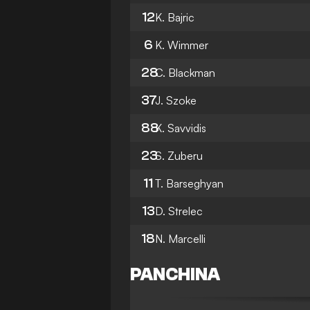
12
K. Bajric
6
K. Wimmer
28
C. Blackman
37
J. Szoke
88
K. Savvidis
23
S. Zuberu
11
T. Barseghyan
13
D. Strelec
18
N. Marcelli
PANCHINA