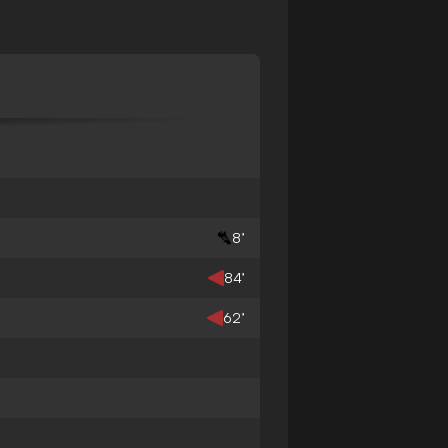
8’
84’
62’