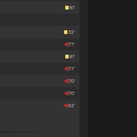
81’
32’
77’
81’
77’
70’
70’
62’