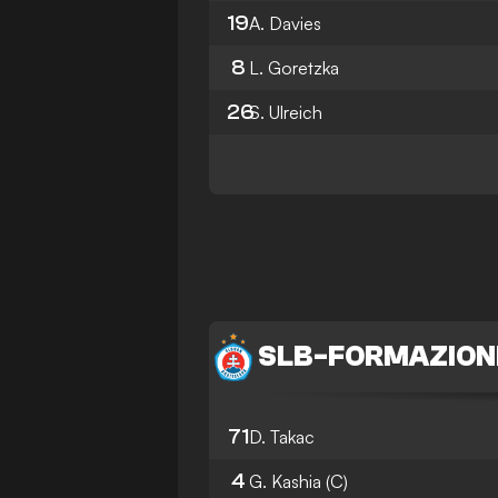
19
A. Davies
8
L. Goretzka
26
S. Ulreich
SLB
-
FORMAZION
71
D. Takac
4
G. Kashia
(C)