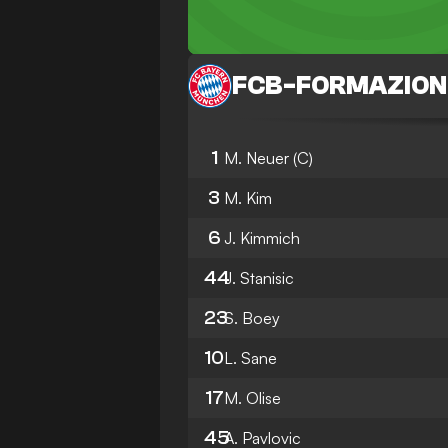
FCB
-
FORMAZION
1
M. Neuer
(C)
3
M. Kim
6
J. Kimmich
44
J. Stanisic
23
S. Boey
10
L. Sane
17
M. Olise
45
A. Pavlovic