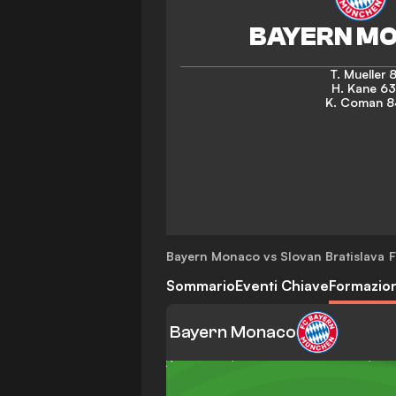
T. Mueller
8
H. Kane
63
K. Coman
8
Bayern Monaco vs Slovan Bratislava
F
Sommario
Eventi Chiave
Formazion
Bayern Monaco