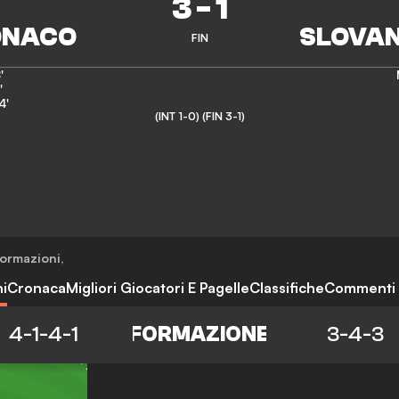
3
-
1
FIN
'
'
4'
(INT 1-0)
(FIN 3-1)
ormazioni
,
i
Cronaca
Migliori Giocatori E Pagelle
Classifiche
Commenti
4-1-4-1
FORMAZIONE
3-4-3