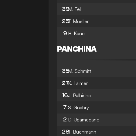
39
M. Tel
25
T. Mueller
9
H. Kane
PANCHINA
35
M. Schmitt
27
K. Laimer
16
J. Palhinha
7
S. Gnabry
2
D. Upamecano
28
T. Buchmann