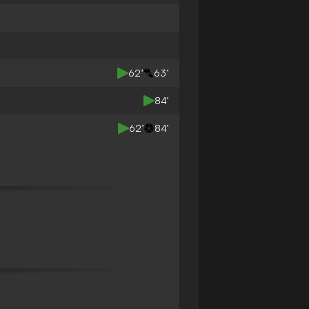
62’
63’
84’
62’
84’