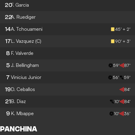
20
F. Garcia
22
A. Ruediger
14
A. Tchouameni
45’ + 2’
17
L. Vazquez
(C)
90’ + 3’
8
F. Valverde
5
J. Bellingham
59’
87’
7
Vinicius Junior
56’
59’
19
D. Ceballos
84’
21
B. Diaz
10’
84’
9
K. Mbappe
10’
36’
PANCHINA