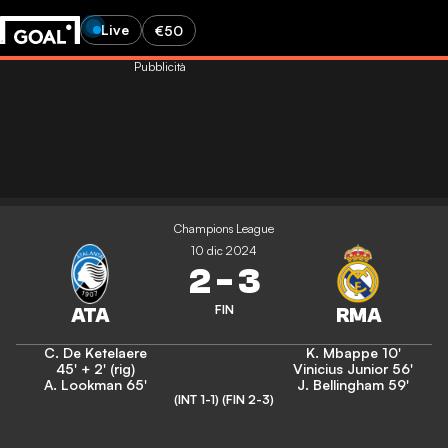
Live
€50
Pubblicità
Champions League
10 dic 2024
2
-
3
FIN
C. De Ketelaere
K. Mbappe
10'
45' + 2' (rig)
Vinicius Junior
56'
A. Lookman
65'
J. Bellingham
59'
(INT 1-1)
(FIN 2-3)