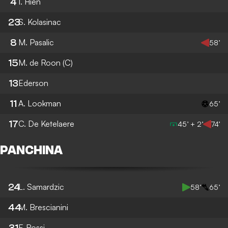
4
I. Hien
23
S. Kolasinac
8
M. Pasalic
58’
15
M. de Roon
(C)
13
Ederson
11
A. Lookman
65’
17
C. De Ketelaere
45’ + 2’
74’
PANCHINA
24
L. Samardzic
58’
65’
44
M. Brescianini
31
F. Rossi