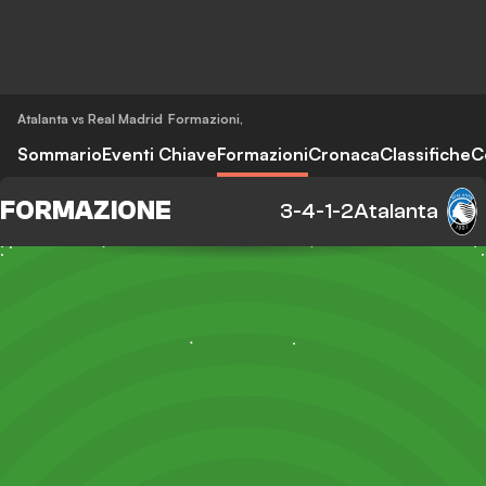
Atalanta vs Real Madrid
Formazioni
,
Sommario
Eventi Chiave
Formazioni
Cronaca
Classifiche
C
FORMAZIONE
3-4-1-2
Atalanta