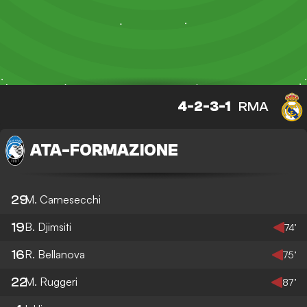
4-2-3-1
RMA
ATA
-
FORMAZIONE
29
M. Carnesecchi
19
B. Djimsiti
74’
16
R. Bellanova
75’
22
M. Ruggeri
87’