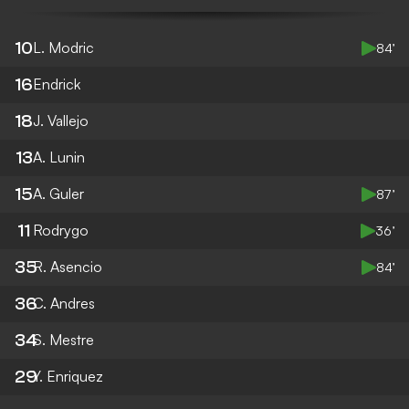
10
L. Modric
84’
16
Endrick
18
J. Vallejo
13
A. Lunin
15
A. Guler
87’
11
Rodrygo
36’
35
R. Asencio
84’
36
C. Andres
34
S. Mestre
29
Y. Enriquez