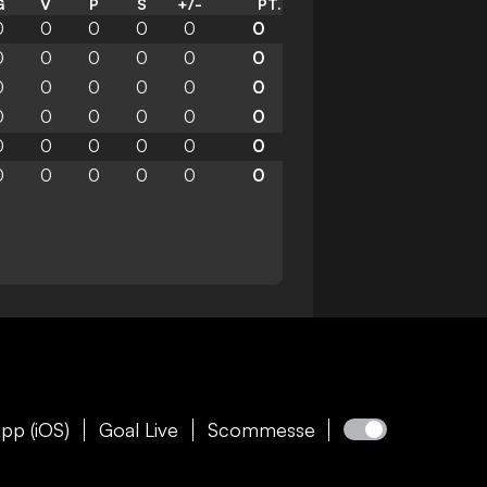
G
V
P
S
+/-
PT.
0
0
0
0
0
0
0
0
0
0
0
0
0
0
0
0
0
0
0
0
0
0
0
0
0
0
0
0
0
0
0
0
0
0
0
0
pp (iOS)
Goal Live
Scommesse