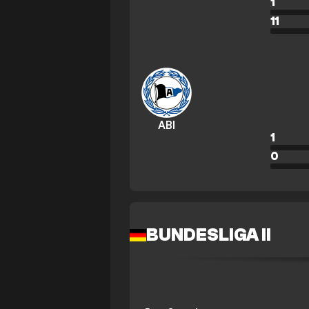
1
11
ABI
1
0
BUNDESLIGA II