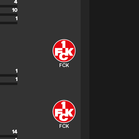
4
10
1
FCK
1
1
FCK
14