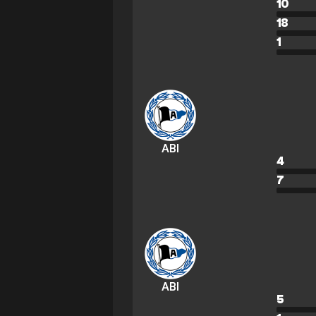
10
18
1
ABI
4
7
ABI
5