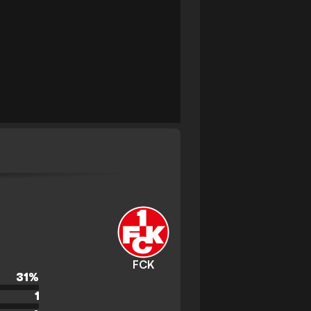
FCK
31
%
1