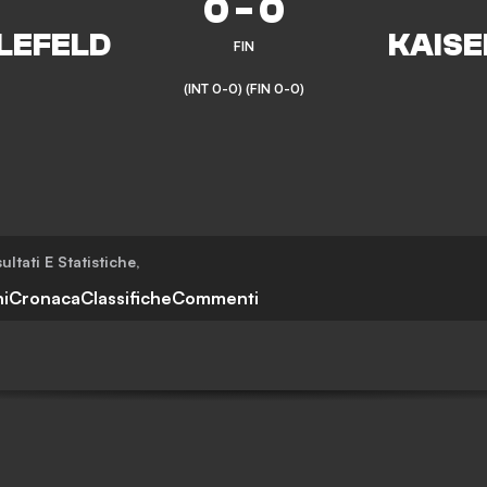
0
-
0
FIN
(INT 0-0)
(FIN 0-0)
sultati E Statistiche
,
i
Cronaca
Classifiche
Commenti