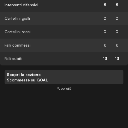
Interventi difensivi
5
5
Cartellini gialli
0
0
Cartellini rossi
0
0
Falli commessi
6
6
Falli subiti
13
13
Scopri la sezione
Scommesse su GOAL
Pubblicità