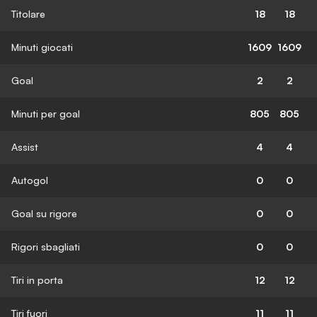
Titolare
18
18
Minuti giocati
1609
1609
Goal
2
2
Minuti per goal
805
805
Assist
4
4
Autogol
0
0
Goal su rigore
0
0
Rigori sbagliati
0
0
Tiri in porta
12
12
Tiri fuori
11
11