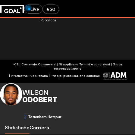
Live
€50
Pubblicità
+18 | Contenuto Commercial | Si applicano Termini e condizioni | Gioca
responsabilmente
|
Informativa Pubblicitaria
|
Principi pubblicazione editoriali
WILSON
ODOBERT
Tottenham Hotspur
Statistiche
Carriera