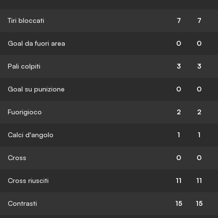
Tiri bloccati
7
7
Goal da fuori area
0
0
Pali colpiti
3
3
Goal su punizione
0
0
Fuorigioco
2
2
Calci d'angolo
1
1
Cross
0
0
Cross riusciti
11
11
Contrasti
15
15