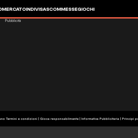
OMERCATO
INDIVISA
SCOMMESSE
GIOCHI
Pubblicità
ano Termini e condizioni | Gioca responsabilmente
|
Informativa Pubblicitaria
|
Principi p