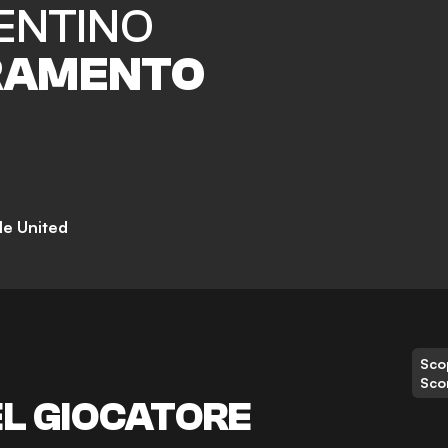
ENTINO
RAMENTO
e United
Scop
Sco
EL GIOCATORE