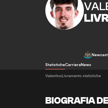
VAL
LIV
Newcastl
Statistiche
Carriera
News
ValentinoLivramento statistiche
BIOGRAFIA D