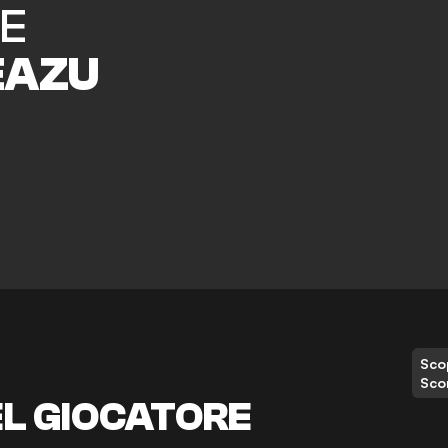
E
EAZU
Scop
Sco
EL GIOCATORE