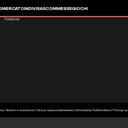
OMERCATO
INDIVISA
SCOMMESSE
GIOCHI
Pubblicità
ano Termini e condizioni | Gioca responsabilmente
|
Informativa Pubblicitaria
|
Principi p