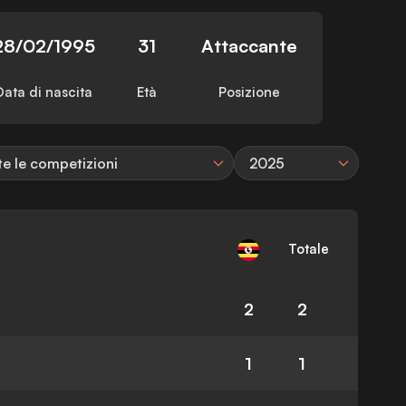
28/02/1995
31
Attaccante
Data di nascita
Età
Posizione
te le competizioni
2025
Totale
2
2
1
1