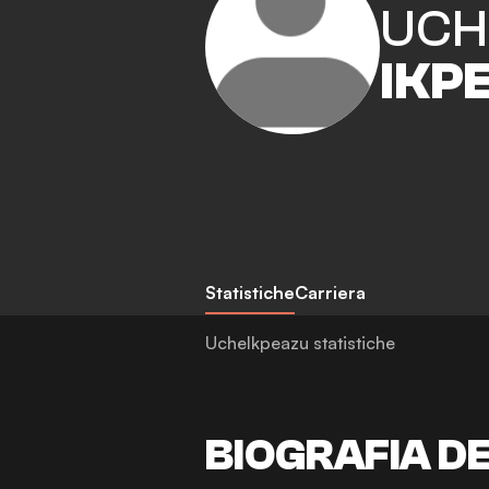
UCH
IKP
Statistiche
Carriera
UcheIkpeazu statistiche
BIOGRAFIA D