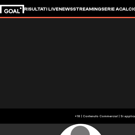
RISULTATI LIVE
NEWS
STREAMING
SERIE A
CALCI
+18 | Contenuto Commercial | Si applic