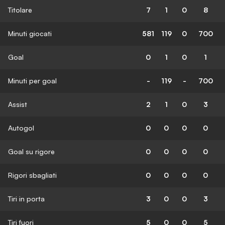
Titolare
7
1
0
8
Minuti giocati
581
119
0
700
Goal
0
1
0
1
Minuti per goal
-
119
-
700
Assist
2
1
0
3
Autogol
0
0
0
0
Goal su rigore
0
0
0
0
Rigori sbagliati
0
0
0
0
Tiri in porta
3
0
0
3
Tiri fuori
5
0
0
5