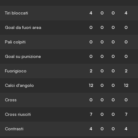
Tiri bloccati
4
0
0
4
Goal da fuori area
0
0
0
0
Pali colpiti
0
0
0
0
Goal su punizione
0
0
0
0
Fuorigioco
2
0
0
2
Calci d'angolo
12
0
0
12
Cross
0
0
0
0
Cross riusciti
7
0
0
7
Contrasti
4
0
0
4