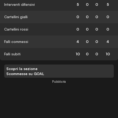
Interventi difensivi
5
0
0
5
Cartellini gialli
0
0
0
0
Cartellini rossi
0
0
0
0
Falli commessi
4
0
0
4
Falli subiti
10
0
0
10
Scopri la sezione
Scommesse su GOAL
Pubblicità