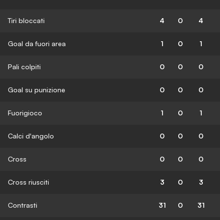
Tiri bloccati
4
0
4
Goal da fuori area
1
0
1
Pali colpiti
0
0
0
Goal su punizione
0
0
0
Fuorigioco
1
0
1
Calci d'angolo
0
0
0
Cross
0
0
0
Cross riusciti
3
0
3
Contrasti
31
0
31