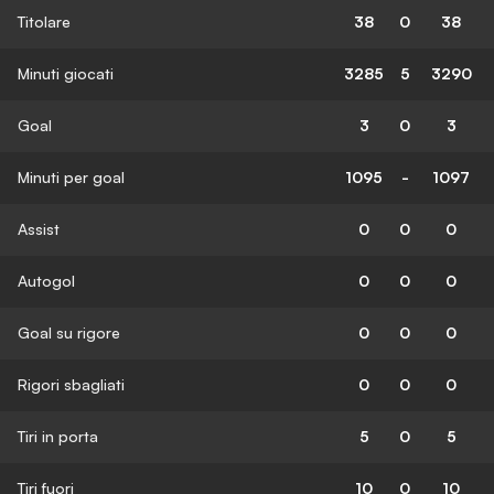
Titolare
38
0
38
Minuti giocati
3285
5
3290
Goal
3
0
3
Minuti per goal
1095
-
1097
Assist
0
0
0
Autogol
0
0
0
Goal su rigore
0
0
0
Rigori sbagliati
0
0
0
Tiri in porta
5
0
5
Tiri fuori
10
0
10