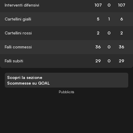
Interventi difensivi
107
0
107
Cartellini gialli
5
1
6
Cartellini rossi
2
0
2
Falli commessi
36
0
36
Falli subiti
29
0
29
Scopri la sezione
Scommesse su GOAL
Pubblicità