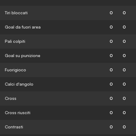
Tiri bloccati
0
0
Goal da fuori area
0
0
Pali colpiti
0
0
Goal su punizione
0
0
Fuorigioco
0
0
Calci d'angolo
0
0
Cross
0
0
Cross riusciti
0
0
Contrasti
0
0