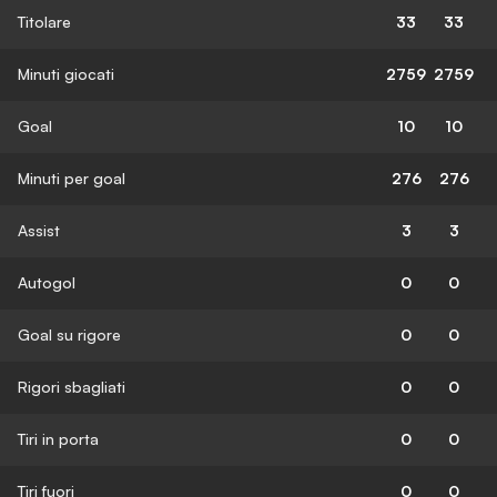
Titolare
33
33
Minuti giocati
2759
2759
Goal
10
10
Minuti per goal
276
276
Assist
3
3
Autogol
0
0
Goal su rigore
0
0
Rigori sbagliati
0
0
Tiri in porta
0
0
Tiri fuori
0
0