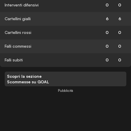
Interventi difensivi
0
0
Cartellini gialli
6
6
Cartellini rossi
0
0
Falli commessi
0
0
Falli subiti
0
0
Scopri la sezione
Scommesse su GOAL
Pubblicità