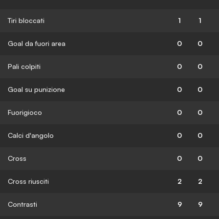
Tiri bloccati
1
1
Goal da fuori area
0
0
Pali colpiti
0
0
Goal su punizione
0
0
Fuorigioco
0
0
Calci d'angolo
0
0
Cross
0
0
Cross riusciti
2
2
Contrasti
9
9