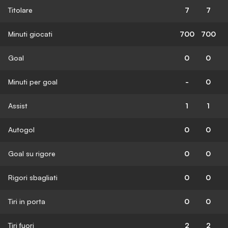
Titolare
7
7
Minuti giocati
700
700
Goal
0
0
Minuti per goal
-
0
Assist
1
1
Autogol
0
0
Goal su rigore
0
0
Rigori sbagliati
0
0
Tiri in porta
0
0
Tiri fuori
2
2