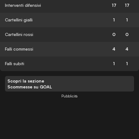
Interventi difensivi
17
17
Cartellini gialli
1
1
Cartellini rossi
0
0
Falli commessi
4
4
Falli subiti
1
1
Scopri la sezione
Scommesse su GOAL
Pubblicità