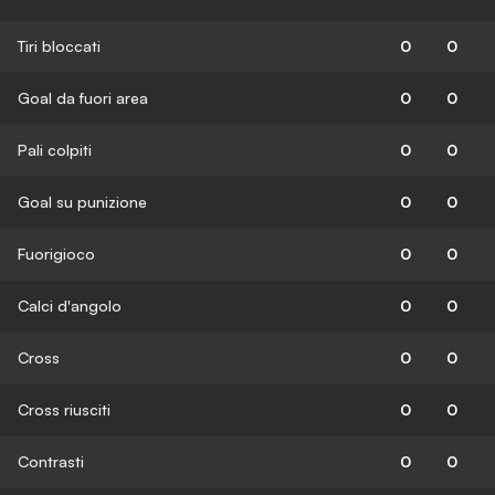
Tiri bloccati
0
0
Goal da fuori area
0
0
Pali colpiti
0
0
Goal su punizione
0
0
Fuorigioco
0
0
Calci d'angolo
0
0
Cross
0
0
Cross riusciti
0
0
Contrasti
0
0