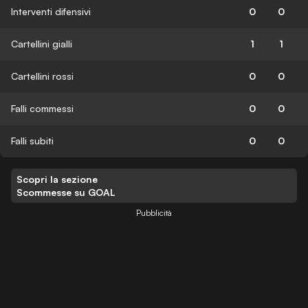
Interventi difensivi
0
0
Cartellini gialli
1
1
Cartellini rossi
0
0
Falli commessi
0
0
Falli subiti
0
0
Scopri la sezione
Scommesse su GOAL
Pubblicità