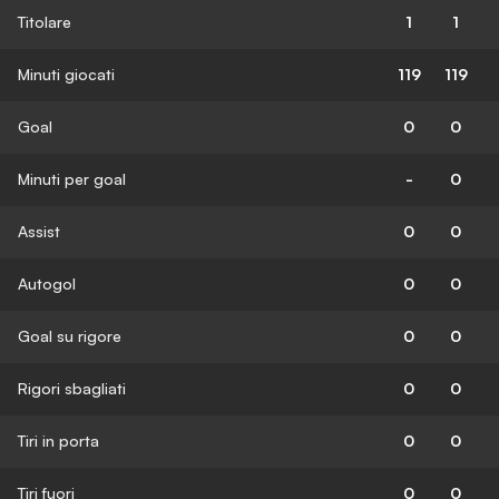
Titolare
1
1
Minuti giocati
119
119
Goal
0
0
Minuti per goal
-
0
Assist
0
0
Autogol
0
0
Goal su rigore
0
0
Rigori sbagliati
0
0
Tiri in porta
0
0
Tiri fuori
0
0