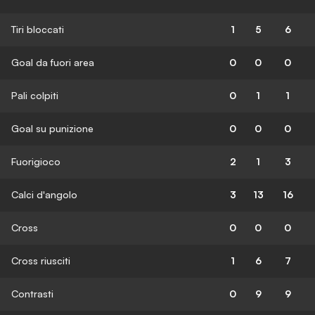
Tiri bloccati
1
5
6
Goal da fuori area
0
0
0
Pali colpiti
0
1
1
Goal su punizione
0
0
0
Fuorigioco
2
1
3
Calci d'angolo
3
13
16
Cross
0
0
0
Cross riusciti
1
6
7
Contrasti
0
9
9