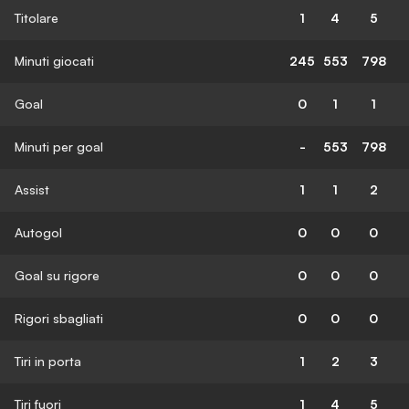
Titolare
1
4
5
Minuti giocati
245
553
798
Goal
0
1
1
Minuti per goal
-
553
798
Assist
1
1
2
Autogol
0
0
0
Goal su rigore
0
0
0
Rigori sbagliati
0
0
0
Tiri in porta
1
2
3
Tiri fuori
1
4
5