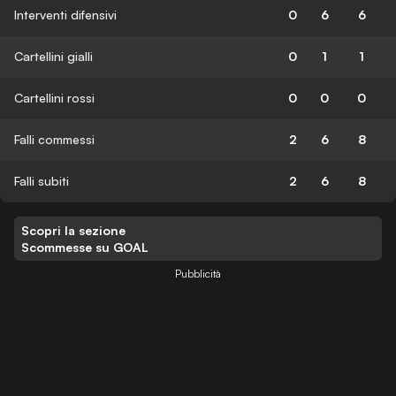
Interventi difensivi
0
6
6
Cartellini gialli
0
1
1
Cartellini rossi
0
0
0
Falli commessi
2
6
8
Falli subiti
2
6
8
Scopri la sezione
Scommesse su GOAL
Pubblicità