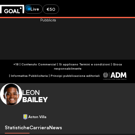
Live
€50
Pubblicità
+18 | Contenuto Commercial | Si applicano Termini e condizioni | Gioca
responsabilmente
|
Informativa Pubblicitaria
|
Principi pubblicazione editoriali
LEON
BAILEY
Aston Villa
Statistiche
Carriera
News