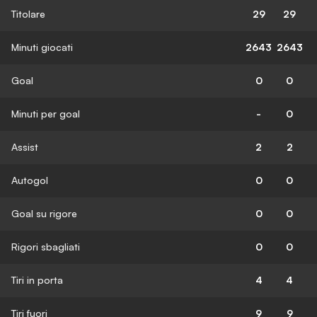
Titolare
29
29
Minuti giocati
2643
2643
Goal
0
0
Minuti per goal
-
0
Assist
2
2
Autogol
0
0
Goal su rigore
0
0
Rigori sbagliati
0
0
Tiri in porta
4
4
Tiri fuori
9
9