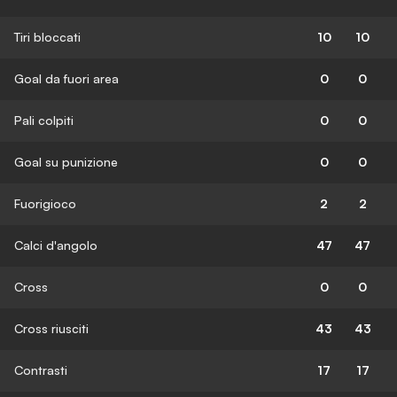
Tiri bloccati
10
10
Goal da fuori area
0
0
Pali colpiti
0
0
Goal su punizione
0
0
Fuorigioco
2
2
Calci d'angolo
47
47
Cross
0
0
Cross riusciti
43
43
Contrasti
17
17