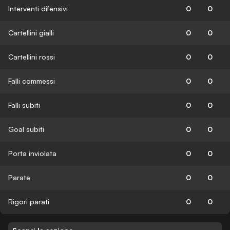
Interventi difensivi
0
0
Cartellini gialli
0
0
Cartellini rossi
0
0
Falli commessi
0
0
Falli subiti
0
0
Goal subiti
0
0
Porta inviolata
0
0
Parate
0
0
Rigori parati
0
0