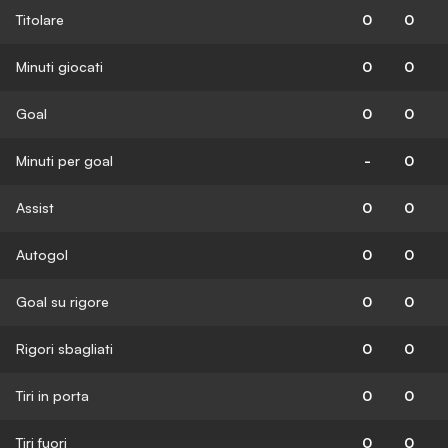
Titolare
0
0
Minuti giocati
0
0
Goal
0
0
Minuti per goal
-
0
Assist
0
0
Autogol
0
0
Goal su rigore
0
0
Rigori sbagliati
0
0
Tiri in porta
0
0
Tiri fuori
0
0