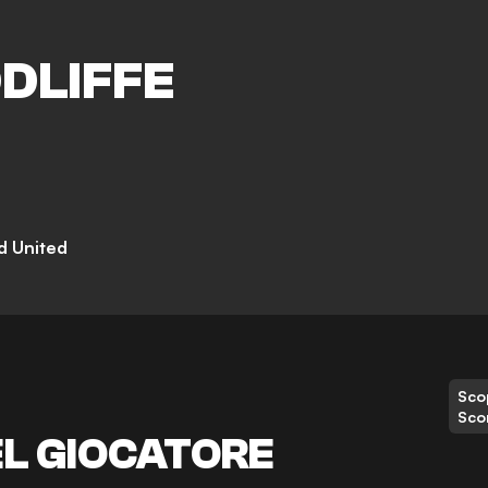
DLIFFE
d United
Scop
Sco
EL GIOCATORE