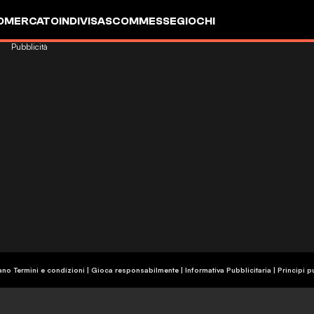
OMERCATO
INDIVISA
SCOMMESSE
GIOCHI
Pubblicità
ano Termini e condizioni | Gioca responsabilmente
|
Informativa Pubblicitaria
|
Principi p