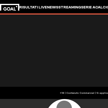
RISULTATI LIVE
NEWS
STREAMING
SERIE A
CALCI
+18 | Contenuto Commercial | Si applic