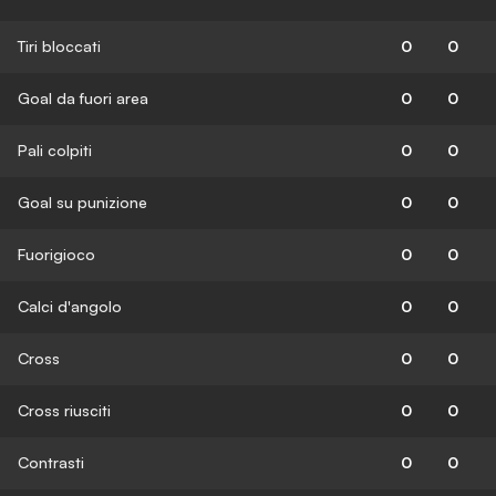
Tiri bloccati
0
0
Goal da fuori area
0
0
Pali colpiti
0
0
Goal su punizione
0
0
Fuorigioco
0
0
Calci d'angolo
0
0
Cross
0
0
Cross riusciti
0
0
Contrasti
0
0