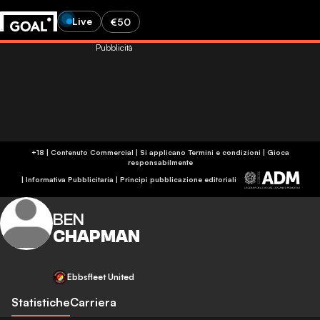
Live
€50
Pubblicità
+18 | Contenuto Commercial | Si applicano Termini e condizioni | Gioca
responsabilmente
|
Informativa Pubblicitaria
|
Principi pubblicazione editoriali
BEN
CHAPMAN
Ebbsfleet United
Statistiche
Carriera