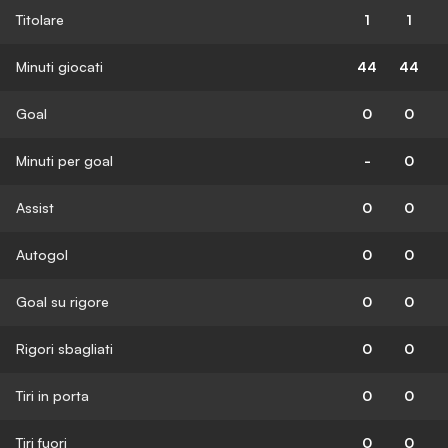
Titolare
1
1
Minuti giocati
44
44
Goal
0
0
Minuti per goal
-
0
Assist
0
0
Autogol
0
0
Goal su rigore
0
0
Rigori sbagliati
0
0
Tiri in porta
0
0
Tiri fuori
0
0