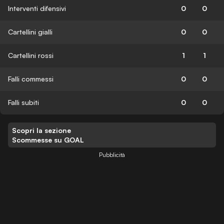
Interventi difensivi
0
0
Cartellini gialli
0
0
Cartellini rossi
1
1
Falli commessi
0
0
Falli subiti
0
0
Scopri la sezione
Scommesse su GOAL
Pubblicità