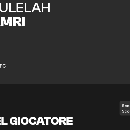
ULELAH
AMRI
 FC
Scop
Sco
EL GIOCATORE