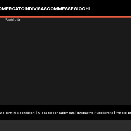
OMERCATO
INDIVISA
SCOMMESSE
GIOCHI
Pubblicità
ano Termini e condizioni | Gioca responsabilmente
|
Informativa Pubblicitaria
|
Principi p