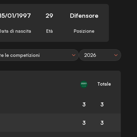
15/01/1997
29
Difensore
Data di nascita
Età
Posizione
te le competizioni
2026
Totale
3
3
3
3