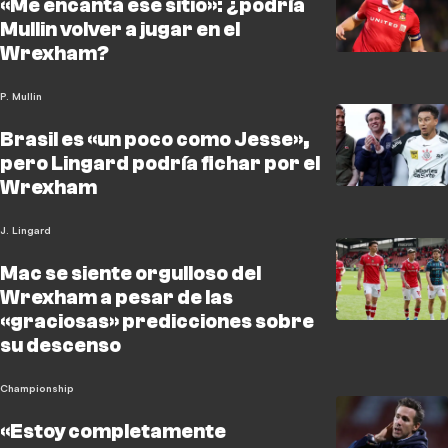
«Me encanta ese sitio»: ¿podría
Mullin volver a jugar en el
Wrexham?
P. Mullin
Brasil es «un poco como Jesse»,
pero Lingard podría fichar por el
Wrexham
J. Lingard
Mac se siente orgulloso del
Wrexham a pesar de las
«graciosas» predicciones sobre
su descenso
Championship
«Estoy completamente