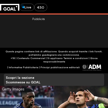
Live
€50
Pubblicità
Questa pagina contiene link di affiliazione. Quando acquisti tramite i link forniti,
potremmo guadagnare una commissione.
+18 | Contenuto Commercial | Si applicano Termini e condizioni | Gioca
responsabilmente
|
Informativa Pubblicitaria
|
Principi pubblicazione editoriali
Scopri la sezione
Scommesse su GOAL
Getty Images