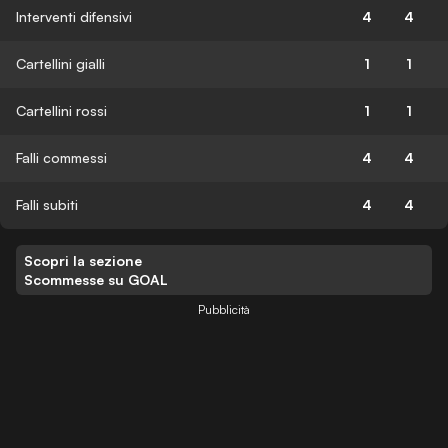
Interventi difensivi
4
4
Cartellini gialli
1
1
Cartellini rossi
1
1
Falli commessi
4
4
Falli subiti
4
4
Scopri la sezione
Scommesse su GOAL
Pubblicità