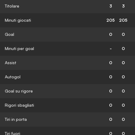
Titolare
3
3
Minuti giocati
205
205
Goal
0
0
Minuti per goal
-
0
Assist
0
0
Autogol
0
0
Goal su rigore
0
0
Rigori sbagliati
0
0
Tiri in porta
0
0
Tiri fuori
0
0