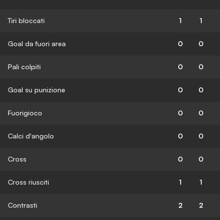
Tiri bloccati
1
1
Goal da fuori area
0
0
Pali colpiti
0
0
Goal su punizione
0
0
Fuorigioco
0
0
Calci d'angolo
0
0
Cross
0
0
Cross riusciti
1
1
Contrasti
2
2