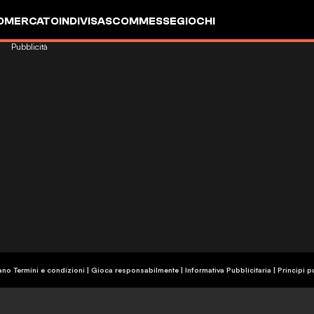
OMERCATO
INDIVISA
SCOMMESSE
GIOCHI
Pubblicità
ano Termini e condizioni | Gioca responsabilmente
|
Informativa Pubblicitaria
|
Principi p