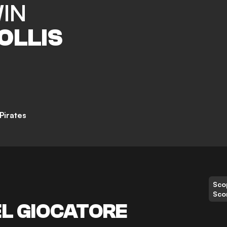
IN
OLLIS
Pirates
Scop
Sco
EL GIOCATORE