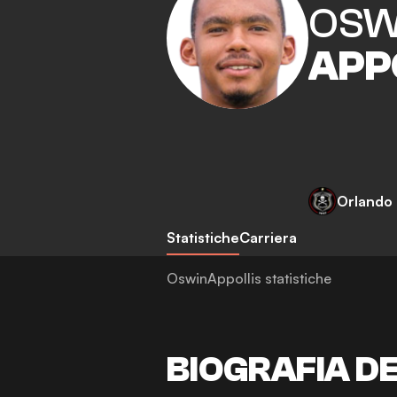
OSW
APP
Orlando 
Statistiche
Carriera
OswinAppollis statistiche
BIOGRAFIA D