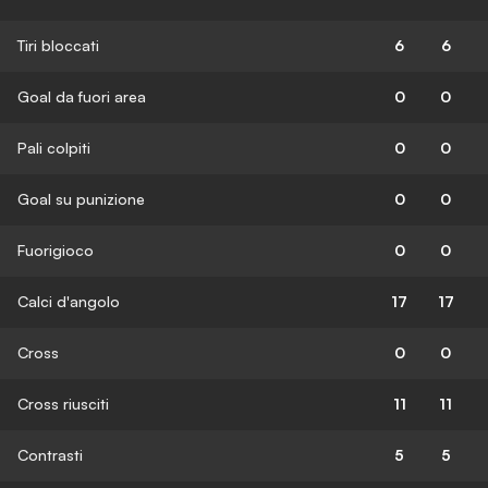
Tiri bloccati
6
6
Goal da fuori area
0
0
Pali colpiti
0
0
Goal su punizione
0
0
Fuorigioco
0
0
Calci d'angolo
17
17
Cross
0
0
Cross riusciti
11
11
Contrasti
5
5