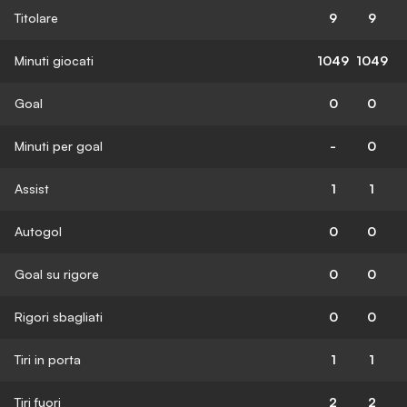
Titolare
9
9
Minuti giocati
1049
1049
Goal
0
0
Minuti per goal
-
0
Assist
1
1
Autogol
0
0
Goal su rigore
0
0
Rigori sbagliati
0
0
Tiri in porta
1
1
Tiri fuori
2
2