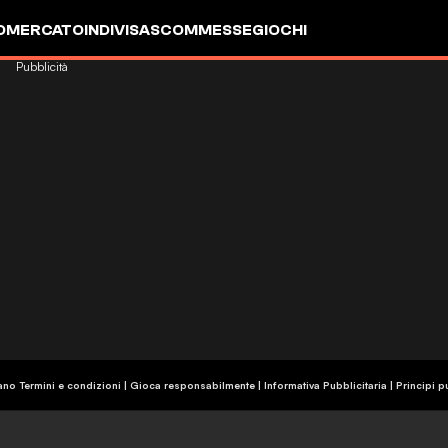
OMERCATO
INDIVISA
SCOMMESSE
GIOCHI
Pubblicità
ano Termini e condizioni | Gioca responsabilmente
|
Informativa Pubblicitaria
|
Principi p