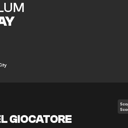
LUM
AY
City
Scop
Sco
EL GIOCATORE