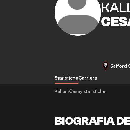
KAL
CES
Salford 
Statistiche
Carriera
KallumCesay statistiche
BIOGRAFIA D