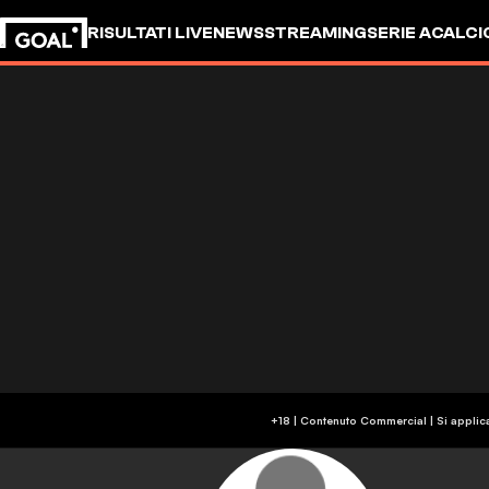
RISULTATI LIVE
NEWS
STREAMING
SERIE A
CALCI
+18 | Contenuto Commercial | Si applic