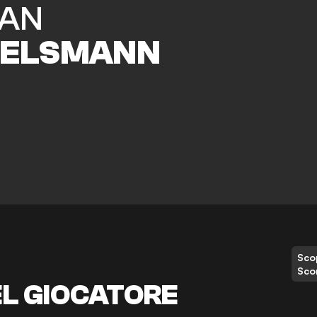
IAN
ELSMANN
Scop
Sco
EL GIOCATORE