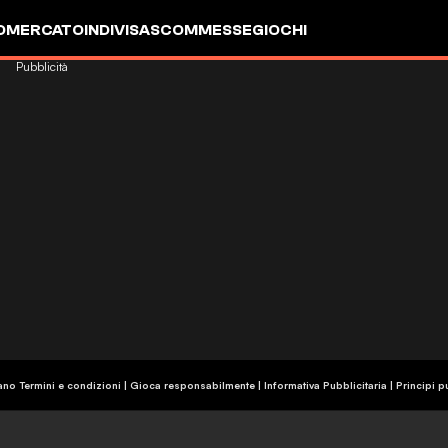
OMERCATO
INDIVISA
SCOMMESSE
GIOCHI
Pubblicità
ano Termini e condizioni | Gioca responsabilmente
|
Informativa Pubblicitaria
|
Principi p