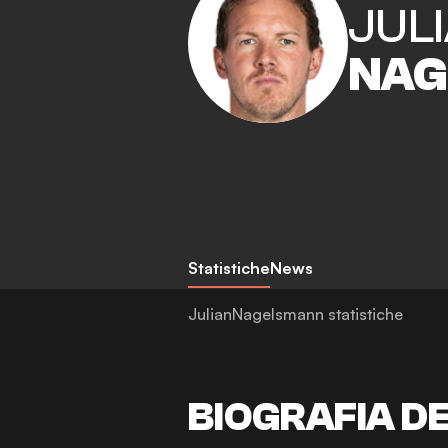
JUL
NAG
Statistiche
News
JulianNagelsmann statistiche
BIOGRAFIA D