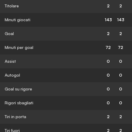
Titolare
2
2
Minuti giocati
143
143
Goal
2
2
Minuti per goal
72
72
Assist
0
0
Autogol
0
0
Goal su rigore
0
0
Rigori sbagliati
0
0
Tiri in porta
2
2
Tiri fuori
2
2