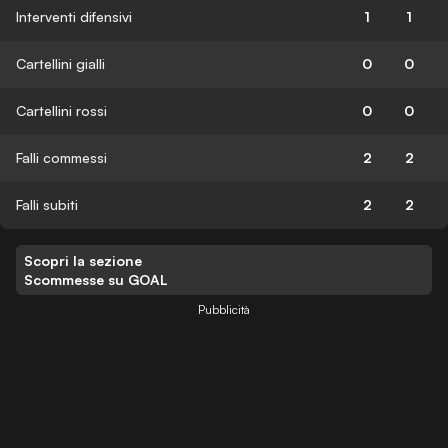
Interventi difensivi
1
1
Cartellini gialli
0
0
Cartellini rossi
0
0
Falli commessi
2
2
Falli subiti
2
2
Scopri la sezione
Scommesse su GOAL
Pubblicità