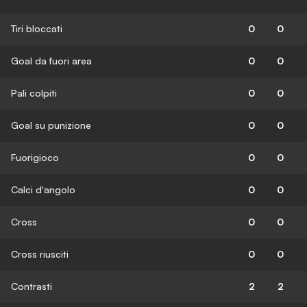
Tiri bloccati
0
0
Goal da fuori area
0
0
Pali colpiti
0
0
Goal su punizione
0
0
Fuorigioco
0
0
Calci d'angolo
0
0
Cross
0
0
Cross riusciti
0
0
Contrasti
2
2