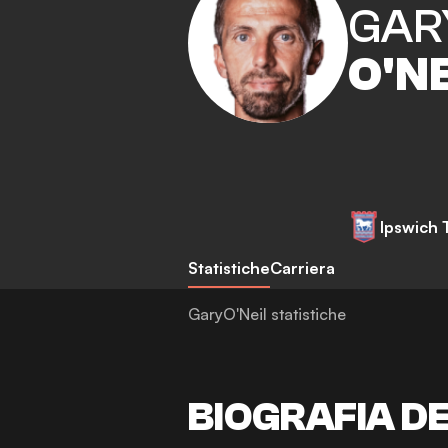
GAR
O'N
Ipswich
Statistiche
Carriera
GaryO'Neil statistiche
BIOGRAFIA D