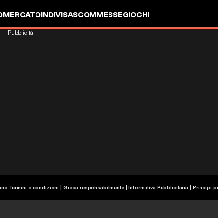
OMERCATO
INDIVISA
SCOMMESSE
GIOCHI
Pubblicità
ano Termini e condizioni | Gioca responsabilmente
|
Informativa Pubblicitaria
|
Principi p