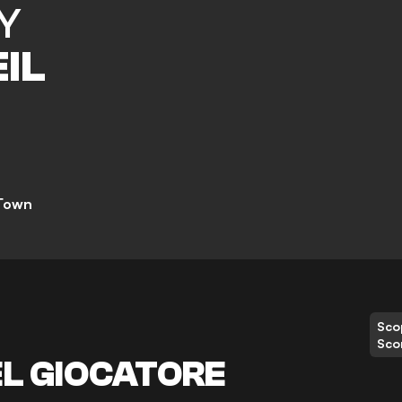
Y
EIL
 Town
Scop
Sco
EL GIOCATORE