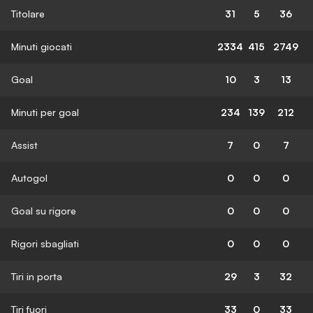
Titolare
31
5
36
Minuti giocati
2334
415
2749
Goal
10
3
13
Minuti per goal
234
139
212
Assist
7
0
7
Autogol
0
0
0
Goal su rigore
0
0
0
Rigori sbagliati
0
0
0
Tiri in porta
29
3
32
Tiri fuori
33
0
33