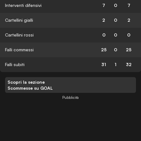
Interventi difensivi
7
0
7
Cartellini gialli
2
0
2
Cartellini rossi
0
0
0
Falli commessi
25
0
25
Falli subiti
31
1
32
Scopri la sezione
Scommesse su GOAL
Pubblicità