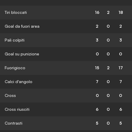
Tiri bloccati
16
2
18
Goal da fuori area
2
0
2
Pali colpiti
3
0
3
Goal su punizione
0
0
0
Fuorigioco
15
2
17
Calci d'angolo
7
0
7
Cross
0
0
0
Cross riusciti
6
0
6
Contrasti
5
0
5