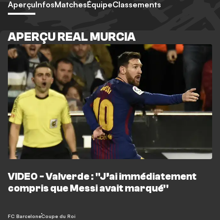
Aperçu
Infos
Matches
Équipe
Classements
APERÇU REAL MURCIA
VIDEO - Valverde : "J’ai immédiatement
compris que Messi avait marqué''
FC Barcelone
Coupe du Roi