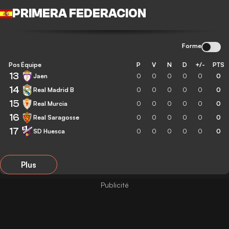
PRIMERA FEDERACION
Forme
Pos
Équipe
P
V
N
D
+/-
PTS
13
Jaen
0
0
0
0
0
0
14
Real Madrid B
0
0
0
0
0
0
15
Real Murcia
0
0
0
0
0
0
16
Real Saragosse
0
0
0
0
0
0
17
SD Huesca
0
0
0
0
0
0
Plus