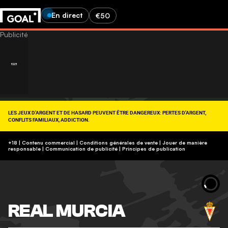
En direct
€50
LES JEUX D'ARGENT ET DE HASARD PEUVENT ÊTRE DANGEREUX: PERTES D'ARGENT,
CONFLITS FAMILIAUX, ADDICTION.
RETROUVEZ NOS CONSEILS SUR (09-74-75-13-13, APPEL NON SURTAXÉ).
https://www.joueurs-info-service.fr/
+18 | Contenu commercial | Conditions générales de vente | Jouer de manière
responsable
|
Communication de publicité
|
Principes de publication
REAL MURCIA