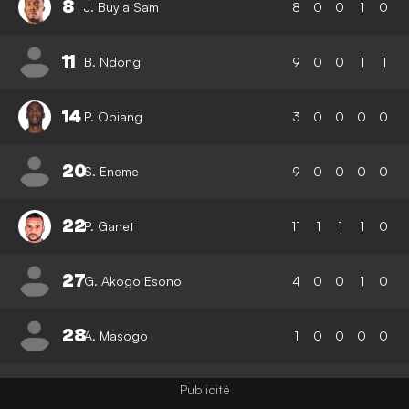
8
J. Buyla Sam
8
0
0
1
0
11
B. Ndong
9
0
0
1
1
14
P. Obiang
3
0
0
0
0
20
S. Eneme
9
0
0
0
0
22
P. Ganet
11
1
1
1
0
27
G. Akogo Esono
4
0
0
1
0
28
A. Masogo
1
0
0
0
0