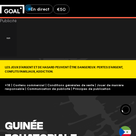
En direct
€50
LES JEUX D'ARGENT ET DE HASARD PEUVENT ÊTRE DANGEREUX: PERTES D'ARGENT,
CONFLITS FAMILIAUX, ADDICTION.
RETROUVEZ NOS CONSEILS SUR (09-74-75-13-13, APPEL NON SURTAXÉ).
https://www.joueurs-info-service.fr/
+18 | Contenu commercial | Conditions générales de vente | Jouer de manière
responsable
|
Communication de publicité
|
Principes de publication
GUINÉE