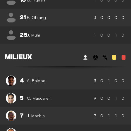
21
E. Obiang
3
0
0
0
0
25
J. Mum
1
0
0
1
0
MILIEUX
4
A. Balboa
3
0
1
0
0
5
O. Mascarell
9
0
0
1
0
7
J. Machin
7
0
1
1
0