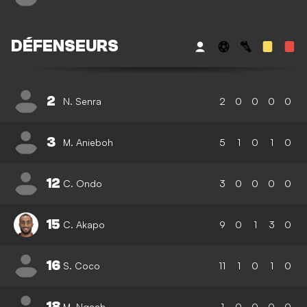
DÉFENSEURS
2
N. Senra
2
0
0
0
0
3
M. Anieboh
5
1
0
1
0
12
C. Ondo
3
0
0
0
0
15
C. Akapo
9
0
1
3
0
16
S. Coco
11
1
0
1
0
18
M. Ngaah
1
0
0
0
0