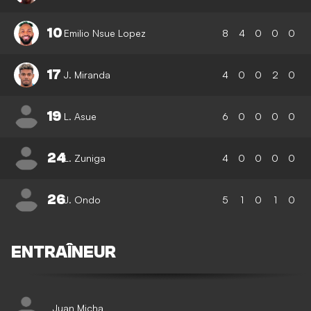
10
Emilio Nsue Lopez
8
4
0
0
0
17
J. Miranda
4
0
0
2
0
19
L. Asue
6
0
0
0
0
24
L. Zuniga
4
0
0
0
0
26
J. Ondo
5
1
0
1
0
ENTRAÎNEUR
Juan Micha