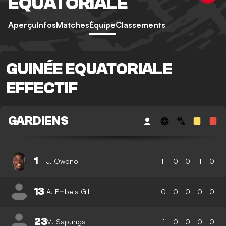
EQUATORIALE
Aperçu
Infos
Matches
Équipe
Classements
GUINÉE EQUATORIALE
EFFECTIF
GARDIENS
1
J. Owono
11
0
0
1
0
13
A. Embela Gil
0
0
0
0
0
23
M. Sapunga
1
0
0
0
0