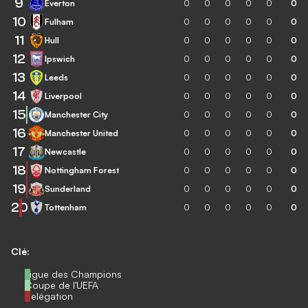
9
Everton
0
0
0
0
0
0
10
Fulham
0
0
0
0
0
0
11
Hull
0
0
0
0
0
0
12
Ipswich
0
0
0
0
0
0
13
Leeds
0
0
0
0
0
0
14
Liverpool
0
0
0
0
0
0
15
Manchester City
0
0
0
0
0
0
16
Manchester United
0
0
0
0
0
0
17
Newcastle
0
0
0
0
0
0
18
Nottingham Forest
0
0
0
0
0
0
19
Sunderland
0
0
0
0
0
0
20
Tottenham
0
0
0
0
0
0
Clé:
Ligue des Champions
Coupe de l'UEFA
Relégation