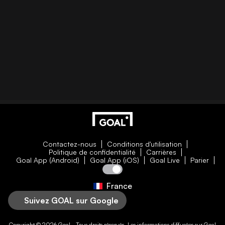
Contactez-nous
Conditions d'utilisation
Politique de confidentialité
Carrières
Goal App (Android)
Goal App (iOS)
Goal Live
Parier
France
Suivez GOAL sur Google
Copyright © 2026
Goal
- Tous droits réservés. Les informations diffusées sur
Goal