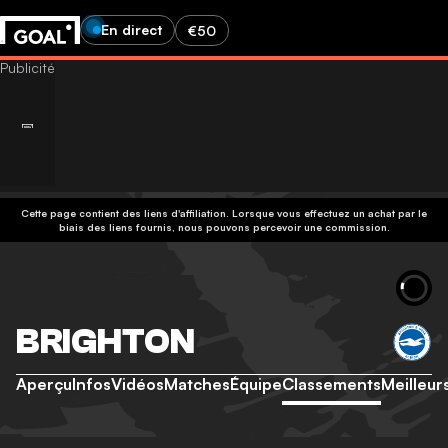
En direct
€50
Cette page contient des liens d'affiliation. Lorsque vous effectuez un achat par le
biais des liens fournis, nous pouvons percevoir une commission.
BRIGHTON
Aperçu
Infos
Vidéos
Matches
Équipe
Classements
Meilleur