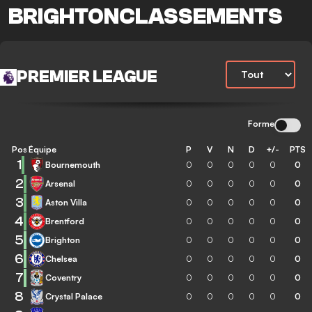
BRIGHTONCLASSEMENTS
PREMIER LEAGUE
Forme
Pos
Équipe
P
V
N
D
+/-
PTS
1
Bournemouth
0
0
0
0
0
0
2
Arsenal
0
0
0
0
0
0
3
Aston Villa
0
0
0
0
0
0
4
Brentford
0
0
0
0
0
0
5
Brighton
0
0
0
0
0
0
6
Chelsea
0
0
0
0
0
0
7
Coventry
0
0
0
0
0
0
8
Crystal Palace
0
0
0
0
0
0