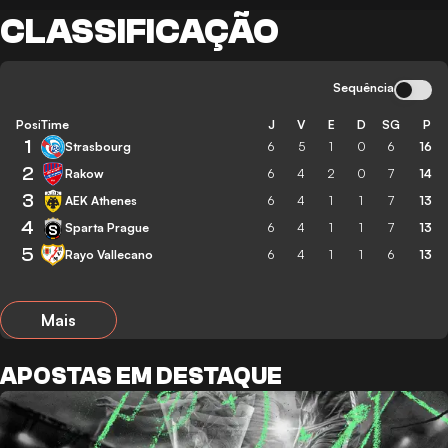
CLASSIFICAÇÃO
Sequência
Posição
Time
J
V
E
D
SG
P
1
Strasbourg
6
5
1
0
6
16
2
Rakow
6
4
2
0
7
14
3
AEK Athenes
6
4
1
1
7
13
4
Sparta Prague
6
4
1
1
7
13
5
Rayo Vallecano
6
4
1
1
6
13
Mais
APOSTAS EM DESTAQUE