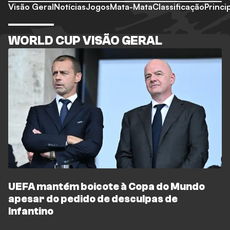
Visão Geral
Notícias
Jogos
Mata-Mata
Classificação
Princi
WORLD CUP VISÃO GERAL
UEFA mantém boicote à Copa do Mundo
apesar do pedido de desculpas de
Infantino