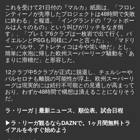
これを受けて21日付の『マルカ』紙面は、「フロレ
ンティーノが先導したプロジェクトは48時間で失敗
に終わる」と報道。「イングランドの『フットボー
ルは人々のもの』という叫びがリッチをなぎ倒
す」、「プレミア6クラブは一枚岩で出て行く。バ
イエルンとPSGも同様にノーと言った」、「マドリ
ー、バルサ、アトレティコは今や笑い物だ」とし、
簡単に水泡に帰した欧州スーパーリーグ騒動を「あ
まりに滑稽だ」と形容した。
12クラブ中5クラブが正式に脱退し、チェルシーや
バルセロナも離脱の可能性が浮上。欧州スーパーリ
ーグは現実的には続行不可能との見通しが高まって
おり、わずか48時間で構想は潰えることになりそう
だ。
ラ・リーガ｜最新ニュース、順位表、試合日程
▶ラ・リーガ観るならDAZNで。1ヶ月間無料トラ
イアルを今すぐ始めよう